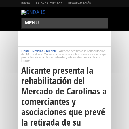
INICIO
LA ONDA EVENTOS
PROGRAMACIÓN
MENU
Home
/
Noticias
/
Alicante
/
Alicante presenta la rehabilitación
del Mercado de Carolinas a comerciantes y asociaciones que
prevé la retirada de su cubierta y obras de mejora de su
imagen
Alicante presenta la
rehabilitación del
Mercado de Carolinas a
comerciantes y
asociaciones que prevé
la retirada de su