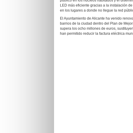
público en los núcleos habitados y el disemi
LED más eficiente gracias a la instalación de
en los lugares a donde no llegue la red públi
El Ayuntamiento de Alicante ha venido renova
barrios de la ciudad dentro del Plan de Mejor
supera los ocho millones de euros, sustituyen
han permitido reducir la factura eléctrica mun