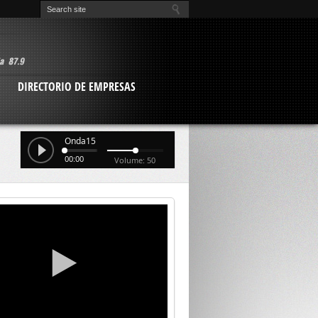
O
DIRECTORIO DE EMPRESAS
Onda15
00:00
Volume: 50