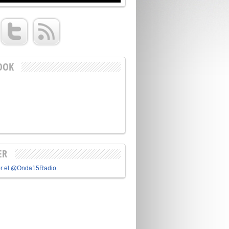
OOK
ER
or el @Onda15Radio.