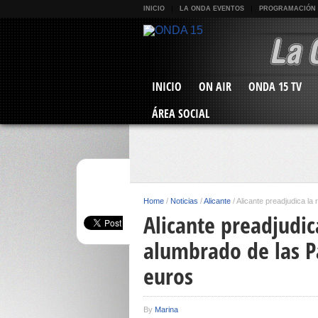
INICIO
LA ONDA EVENTOS
PROGRAMACIÓN
INICIO
ON AIR
ONDA 15 TV
ÁREA SOCIAL
Home
/
Noticias
/
Alicante
/
Alicante preadjudica la
Alicante preadjudic
alumbrado de las P
euros
By
Marina