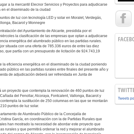
ugar a la mercantil Elecnor Servicios y Proyectos para adjudicarse
a en el diseminado de la ciudad
untos de luz con tecnología LED y solar en Moralet, Verdegás,
Vallonga, Bacarot y Monnegre
ratación del Ayuntamiento de Alicante, presidida por el
miércoles la clasificación de las empresas que optan a adjudicarse
FACEB
iencia energética del alumbrado público en las partidas rurales.
jor situada con una oferta de 785.336 euros de entre las diez
o, que partía con un presupuesto de licitación de 924.743,19
e la eficiencia energética en el diseminado de la ciudad poniendo
do público en las partidas rurales entre finales del presente año y
puesta de adjudicación deberá ser refrendada en Junta de
TWITT
á un proyecto que contempla la renovación de 460 puntos de luz
 Cañada del Fenollar, Alcoraya, Fontcalent, Vallonga, Bacarot y
Tweets p
 contempla la sustitución de 250 columnas en las que se montarán
210 puntos de luz solar.
partamento de Alumbrado Público de la Concejalía de
Cristina García, en coordinación con la de Partidas Rurales que
jales han mostrado la necesidad de abordar este proyecto que
s rurales y que permitirá ordenar la red y mejorar el alumbrado