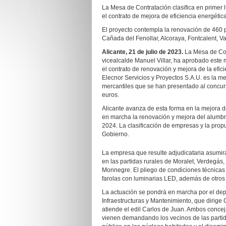
La Mesa de Contratación clasifica en primer l
el contrato de mejora de eficiencia energétic
El proyecto contempla la renovación de 460 p
Cañada del Fenollar, Alcoraya, Fontcalent, 
Alicante, 21 de julio de 2023.
La Mesa de Cont
vicealcalde Manuel Villar, ha aprobado este 
el contrato de renovación y mejora de la efic
Elecnor Servicios y Proyectos S.A.U. es la me
mercantiles que se han presentado al concurs
euros.
Alicante avanza de esta forma en la mejora d
en marcha la renovación y mejora del alumbra
2024. La clasificación de empresas y la pro
Gobierno.
La empresa que resulte adjudicataria asumir
en las partidas rurales de Moralet, Verdegás,
Monnegre. El pliego de condiciones técnicas
farolas con luminarias LED, además de otros 
La actuación se pondrá en marcha por el de
Infraestructuras y Mantenimiento, que dirige 
atiende el edil Carlos de Juan. Ambos conce
vienen demandando los vecinos de las partida