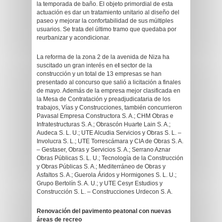
la temporada de baño. El objeto primordial de esta
actuación es dar un tratamiento unitario al diseño del
paseo y mejorar la confortabilidad de sus múltiples
usuarios. Se trata del último tramo que quedaba por
reurbanizar y acondicionar.
La reforma de la zona 2 de la avenida de Niza ha
suscitado un gran interés en e
l
sector de la
construcción y un total de 13 empresas se han
presentado al concurso que salió a licitación a finales
de mayo. Además de la empresa mejor clasificada en
la Mesa de Contratación y preadjudicataria de los
trabajos, Vías y Construcciones, también concurrieron
Pavasal Empresa Constructora S. A.; CHM Obras e
Infratestructuras S. A.; Obrascón Huarte Lain S. A.;
Audeca S. L. U.; UTE Alcudia Servicios y Obras S. L. –
Involucra S. L.; UTE Torrescámara y CIA de Obras S. A.
– Gestaser, Obras y Servicios S. A.; Serrano Aznar
Obras Públicas S. L. U.; Tecnología de la Construcción
y Obras Públicas S. A.; Mediterráneo de Obras y
Asfaltos S. A.; Guerola Áridos y Hormigones S. L. U.;
Grupo Bertolín S. A. U.; y UTE Cesyr Estudios y
Construcción S. L. – Construcciones Urdecon S. A.
Renovación del pavimento peatonal con nuevas
áreas de recreo