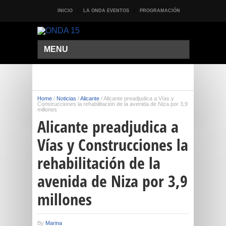
INICIO
LA ONDA EVENTOS
PROGRAMACIÓN
MENU
Home
/
Noticias
/
Alicante
/
Alicante preadjudica a Vías y
Construcciones la rehabilitación de la avenida de Niza por 3,9
millones
Alicante preadjudica a
Vías y Construcciones la
rehabilitación de la
avenida de Niza por 3,9
millones
By
Marina