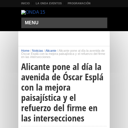
INICIO
LA ONDA EVENTOS
PROGRAMACIÓN
MENU
Home
/
Noticias
/
Alicante
/
Alicante pone al día la avenida de
Óscar Esplá con la mejora paisajística y el refuerzo del firme
en las intersecciones
Alicante pone al día la
avenida de Óscar Esplá
con la mejora
paisajística y el
refuerzo del firme en
las intersecciones