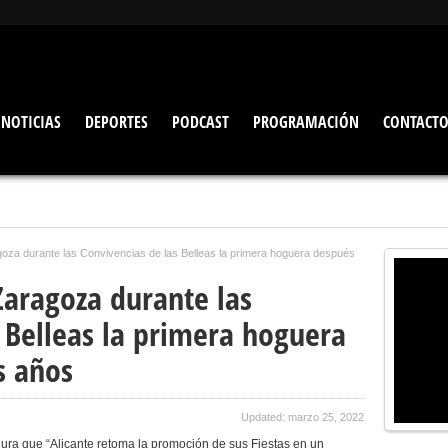
NOTICIAS
DEPORTES
PODCAST
PROGRAMACIÓN
CONTACT
goza durante las Convivencias de las Belleas la primera hoguera después
Zaragoza durante las
 Belleas la primera hoguera
s años
Updated: marzo 25, 2022
ra que “Alicante retoma la promoción de sus Fiestas en un