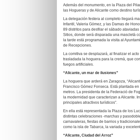
Además del monumento, en la Plaza del Pilar 
las Hogueras y de Alicante como destino turí
La delegación festera al completo llegará ma
Infantil, Valeria Gómez, y las Damas de Honor
89 distritos para desfilar el sábado ataviadas 
Sitios, donde será disparada una mascletà co
la tarde está programada la visita al Ayunta
de Recepciones.
La comitiva se desplazará, al finalizar el ac
trasladada la hoguera para la cremà, que com
fuegos artificiales.
“Alicante, un mar de ilusiones”
La hoguera que arderá en Zaragoza, “Alicante
Francisco Gómez Fonseca. Está plantada en la
metros. La presidenta de la Federació de Fogu
la modernidad que caracterizan a Alicante. In
principales atractivos turísticos”.
En ella está representada la Plaza de los Luc
distintas celebraciones -marchas y pasodob
carnavaleras, fiestas de barrios y tradicionale
como la isla de Tabarca, la variada y excele
“Alicante,
Ciudad del Arroz”