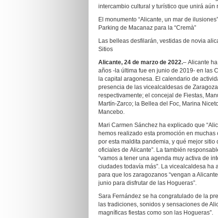
intercambio cultural y turístico que unirá a
El monumento “Alicante, un mar de ilusiones” 
Parking de Macanaz para la “Cremà”
Las belleas desfilarán, vestidas de novia alic
Sitios
Alicante, 24 de marzo de 2022.
– Alicante h
años -la última fue en junio de 2019- en las
la capital aragonesa. El calendario de activi
presencia de las vicealcaldesas de Zaragoza
respectivamente; el concejal de Fiestas, Man
Martín-Zarco; la Bellea del Foc, Marina Nicet
Mancebo.
Mari Carmen Sánchez ha explicado que “Alica
hemos realizado esta promoción en muchas c
por esta maldita pandemia, y qué mejor sitio 
oficiales de Alicante”. La también responsa
“vamos a tener una agenda muy activa de inter
ciudades todavía más”. La vicealcaldesa ha 
para que los zaragozanos “vengan a Alicante
junio para disfrutar de las Hogueras”.
Sara Fernández se ha congratulado de la pres
las tradiciones, sonidos y sensaciones de Al
magníficas fiestas como son las Hogueras”.