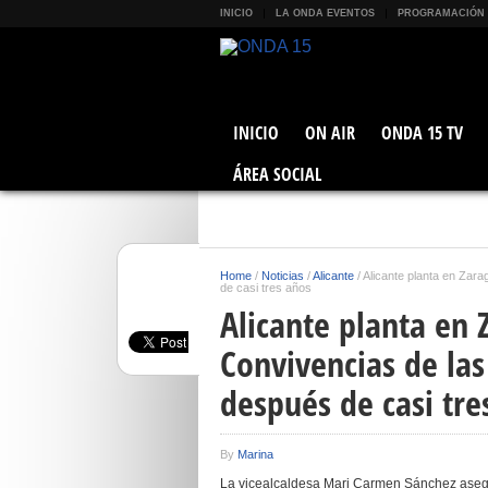
INICIO
LA ONDA EVENTOS
PROGRAMACIÓN
INICIO
ON AIR
ONDA 15 TV
ÁREA SOCIAL
Home
/
Noticias
/
Alicante
/
Alicante planta en Zara
de casi tres años
Alicante planta en 
Convivencias de las
después de casi tre
By
Marina
La vicealcaldesa Mari Carmen Sánchez asegu