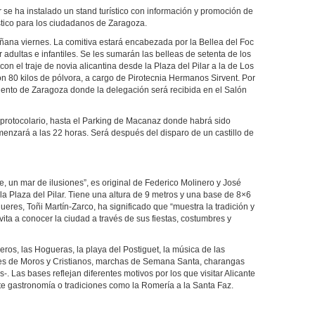
se ha instalado un stand turístico con información y promoción de
stico para los ciudadanos de Zaragoza.
ñana viernes. La comitiva estará encabezada por la Bellea del Foc
 adultas e infantiles. Se les sumarán las belleas de setenta de los
con el traje de novia alicantina desde la Plaza del Pilar a la de Los
n 80 kilos de pólvora, a cargo de Pirotecnia Hermanos Sirvent. Por
miento de Zaragoza donde la delegación será recibida en el Salón
to protocolario, hasta el Parking de Macanaz donde habrá sido
enzará a las 22 horas. Será después del disparo de un castillo de
, un mar de ilusiones”, es original de Federico Molinero y José
 Plaza del Pilar. Tiene una altura de 9 metros y una base de 8×6
eres, Toñi Martín-Zarco, ha significado que “muestra la tradición y
vita a conocer la ciudad a través de sus fiestas, costumbres y
eros, las Hogueras, la playa del Postiguet, la música de las
les de Moros y Cristianos, marchas de Semana Santa, charangas
s-. Las bases reflejan diferentes motivos por los que visitar Alicante
nte gastronomía o tradiciones como la Romería a la Santa Faz.