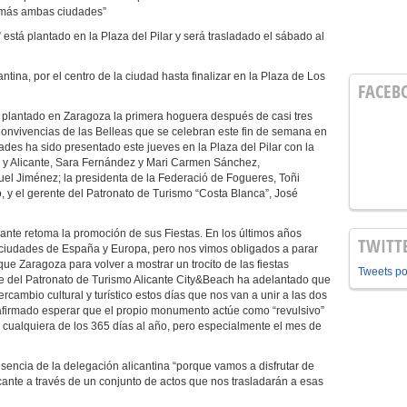
ún más ambas ciudades”
está plantado en la Plaza del Pilar y será trasladado el sábado al
antina, por el centro de la ciudad hasta finalizar en la Plaza de Los
FACEB
a plantado en Zaragoza la primera hoguera después de casi tres
 Convivencias de las Belleas que se celebran este fin de semana en
dades ha sido presentado este jueves en la Plaza del Pilar con la
 y Alicante, Sara Fernández y Mari Carmen Sánchez,
uel Jiménez; la presidenta de la Federació de Fogueres, Toñi
o, y el gerente del Patronato de Turismo “Costa Blanca”, José
nte retoma la promoción de sus Fiestas. En los últimos años
TWITT
iudades de España y Europa, pero nos vimos obligados a parar
que Zaragoza para volver a mostrar un trocito de las fiestas
Tweets p
ble del Patronato de Turismo Alicante City&Beach ha adelantado que
cambio cultural y turístico estos días que nos van a unir a las dos
afirmado esperar que el propio monumento actúe como “revulsivo”
 cualquiera de los 365 días al año, pero especialmente el mes de
encia de la delegación alicantina “porque vamos a disfrutar de
icante a través de un conjunto de actos que nos trasladarán a esas