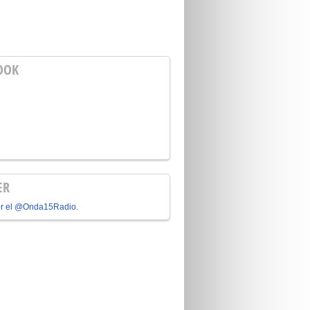
OOK
ER
or el @Onda15Radio.