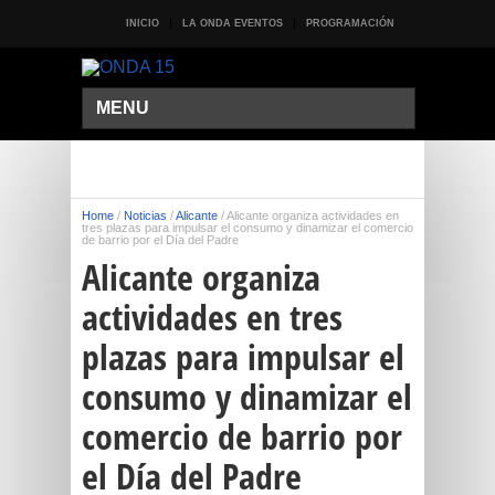
INICIO
LA ONDA EVENTOS
PROGRAMACIÓN
MENU
Home
/
Noticias
/
Alicante
/
Alicante organiza actividades en
tres plazas para impulsar el consumo y dinamizar el comercio
de barrio por el Día del Padre
Alicante organiza
actividades en tres
plazas para impulsar el
consumo y dinamizar el
comercio de barrio por
el Día del Padre