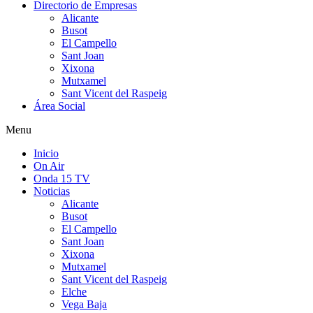
Directorio de Empresas
Alicante
Busot
El Campello
Sant Joan
Xixona
Mutxamel
Sant Vicent del Raspeig
Área Social
Menu
Inicio
On Air
Onda 15 TV
Noticias
Alicante
Busot
El Campello
Sant Joan
Xixona
Mutxamel
Sant Vicent del Raspeig
Elche
Vega Baja