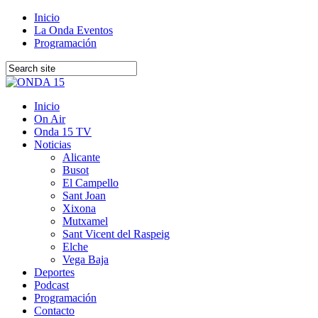
Inicio
La Onda Eventos
Programación
Inicio
On Air
Onda 15 TV
Noticias
Alicante
Busot
El Campello
Sant Joan
Xixona
Mutxamel
Sant Vicent del Raspeig
Elche
Vega Baja
Deportes
Podcast
Programación
Contacto