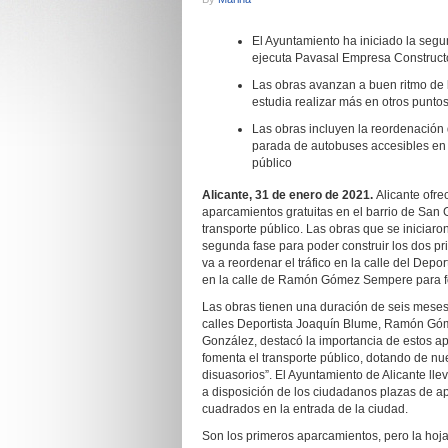
El Ayuntamiento ha iniciado la segu
ejecuta Pavasal Empresa Constructo
Las obras avanzan a buen ritmo de 
estudia realizar más en otros punto
Las obras incluyen la reordenación d
parada de autobuses accesibles en
público
Alicante, 31
de
enero
de 2021.
Alicante ofre
aparcamientos gratuitas en el barrio de San G
transporte público. Las obras que se iniciar
segunda fase para poder construir los dos p
va a reordenar el tráfico en la calle del Dep
en la calle de Ramón Gómez Sempere para fo
Las obras tienen una duración de seis meses,
calles Deportista Joaquín Blume, Ramón Gó
González, destacó la importancia de estos ap
fomenta el transporte público, dotando de nu
disuasorios”. El Ayuntamiento de Alicante ll
a disposición de los ciudadanos plazas de ap
cuadrados en la entrada de la ciudad.
Son los primeros aparcamientos, pero la hoja 