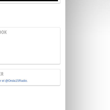
OOK
ER
or el @Onda15Radio.