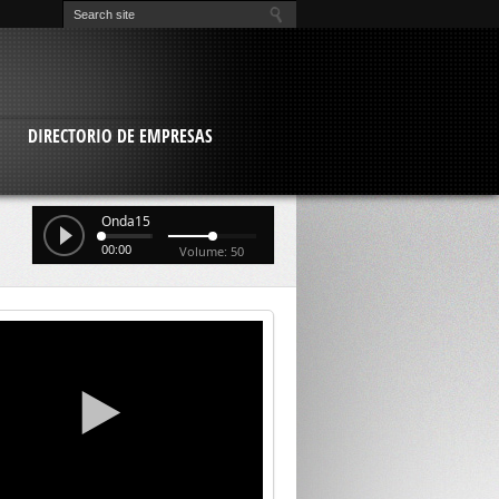
O
DIRECTORIO DE EMPRESAS
Onda15
00:00
Volume: 50