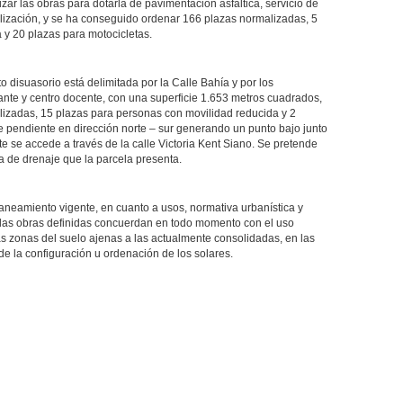
izar las obras para dotarla de pavimentación asfáltica, servicio de
lización, y se ha conseguido ordenar 166 plazas normalizadas, 5
 y 20 plazas para motocicletas.
disuasorio está delimitada por la Calle Bahía y por los
ante y centro docente, con una superficie 1.653 metros cuadrados,
izadas, 15 plazas para personas con movilidad reducida y 2
e pendiente en dirección norte – sur generando un punto bajo junto
e se accede a través de la calle Victoria Kent Siano. Se pretende
a de drenaje que la parcela presenta.
aneamiento vigente, en cuanto a usos, normativa urbanística y
 las obras definidas concuerdan en todo momento con el uso
ras zonas del suelo ajenas a las actualmente consolidadas, en las
e la configuración u ordenación de los solares.