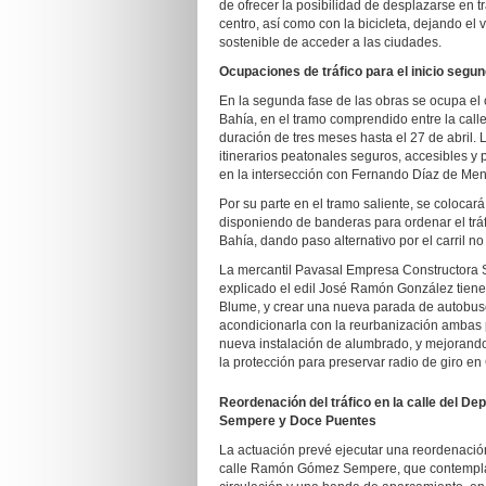
de ofrecer la posibilidad de desplazarse en t
centro, así como con la bicicleta, dejando el
sostenible de acceder a las ciudades.
Ocupaciones de tráfico para el inicio segu
En la segunda fase de las obras se ocupa el c
Bahía, en el tramo comprendido entre la c
duración de tres meses hasta el 27 de abril.
itinerarios peatonales seguros, accesibles y 
en la intersección con Fernando Díaz de Men
Por su parte en el tramo saliente, se colocar
disponiendo de banderas para ordenar el tráf
Bahía, dando paso alternativo por el carril n
La mercantil Pavasal Empresa Constructora S
explicado el edil José Ramón González tienen 
Blume, y crear una nueva parada de autobu
acondicionarla con la reurbanización ambas 
nueva instalación de alumbrado, y mejorando
la protección para preservar radio de giro e
Reordenación del tráfico en la calle del 
Sempere y Doce Puentes
La actuación prevé ejecutar una reordenación 
calle Ramón Gómez Sempere, que contempla c