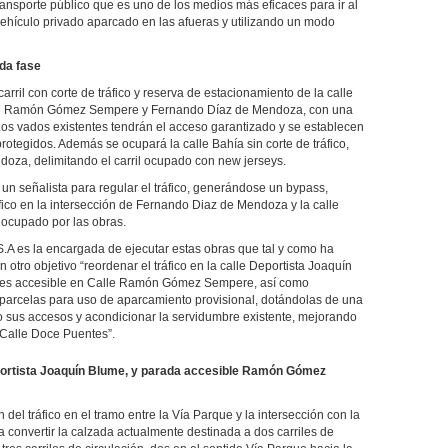
ransporte público que es uno de los medios más eficaces para ir al
 vehículo privado aparcado en las afueras y utilizando un modo
nda fase
arril con corte de tráfico y reserva de estacionamiento de la calle
alle Ramón Gómez Sempere y Fernando Díaz de Mendoza, con una
 Los vados existentes tendrán el acceso garantizado y se establecen
protegidos. Además se ocupará la calle Bahía sin corte de tráfico,
doza, delimitando el carril ocupado con new jerseys.
á un señalista para regular el tráfico, generándose un bypass,
ico en la intersección de Fernando Diaz de Mendoza y la calle
o ocupado por las obras.
.A es la encargada de ejecutar estas obras que tal y como ha
otro objetivo “reordenar el tráfico en la calle Deportista Joaquín
ses accesible en Calle Ramón Gómez Sempere, así como
parcelas para uso de aparcamiento provisional, dotándolas de una
 sus accesos y acondicionar la servidumbre existente, mejorando
n Calle Doce Puentes”.
Deportista Joaquín Blume, y parada accesible Ramón Gómez
del tráfico en el tramo entre la Vía Parque y la intersección con la
onvertir la calzada actualmente destinada a dos carriles de