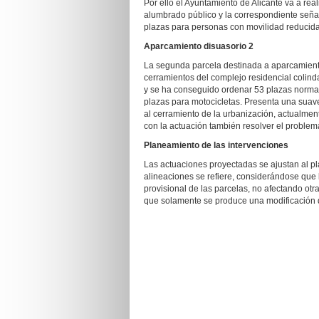
Por ello el Ayuntamiento de Alicante va a real
alumbrado público y la correspondiente seña
plazas para personas con movilidad reducida
Aparcamiento disuasorio 2
La segunda parcela destinada a aparcamiento 
cerramientos del complejo residencial colind
y se ha conseguido ordenar 53 plazas normal
plazas para motocicletas. Presenta una suav
al cerramiento de la urbanización, actualment
con la actuación también resolver el problem
Planeamiento de las intervenciones
Las actuaciones proyectadas se ajustan al pl
alineaciones se refiere, considerándose que
provisional de las parcelas, no afectando ot
que solamente se produce una modificación d