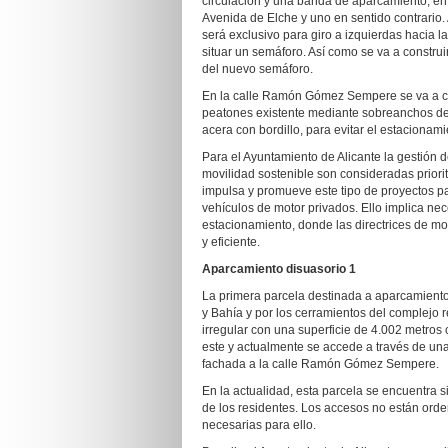
circulación y una banda de aparcamiento, en t
Avenida de Elche y uno en sentido contrario. 
será exclusivo para giro a izquierdas hacia 
situar un semáforo. Así como se va a constru
del nuevo semáforo.
En la calle Ramón Gómez Sempere se va a cr
peatones existente mediante sobreanchos de 
acera con bordillo, para evitar el estacionam
Para el Ayuntamiento de Alicante la gestión d
movilidad sostenible son consideradas priori
impulsa y promueve este tipo de proyectos p
vehículos de motor privados. Ello implica ne
estacionamiento, donde las directrices de mo
y eficiente.
Aparcamiento disuasorio 1
La primera parcela destinada a aparcamient
y Bahía y por los cerramientos del complejo r
irregular con una superficie de 4.002 metros
este y actualmente se accede a través de una
fachada a la calle Ramón Gómez Sempere.
En la actualidad, esta parcela se encuentra 
de los residentes. Los accesos no están orde
necesarias para ello.