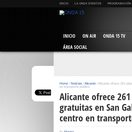
INICIO
LA ONDA EVENTOS
PROGRAMACIÓN
INICIO
ON AIR
ONDA 15 TV
ÁREA SOCIAL
Home
/
Noticias
/
Alicante
/
Alicante ofrece 261 pla
en transporte público
Alicante ofrece 26
gratuitas en San Ga
centro en transport
By
Marina