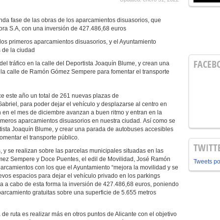
nda fase de las obras de los aparcamientos disuasorios, que
ra S.A, con una inversión de 427.486,68 euros
los primeros aparcamientos disuasorios, y el Ayuntamiento
s de la ciudad
FACEB
el tráfico en la calle del Deportista Joaquín Blume, y crean una
 la calle de Ramón Gómez Sempere para fomentar el transporte
ce este año un total de 261 nuevas plazas de
abriel, para poder dejar el vehículo y desplazarse al centro en
on en el mes de diciembre avanzan a buen ritmo y entran en la
rimeros aparcamientos disuasorios en nuestra ciudad. Así como se
ortista Joaquín Blume, y crear una parada de autobuses accesibles
mentar el transporte público.
TWITT
 y se realizan sobre las parcelas municipales situadas en las
mez Sempere y Doce Puentes, el edil de Movilidad, José Ramón
Tweets p
arcamientos con los que el Ayuntamiento “mejora la movilidad y se
evos espacios para dejar el vehículo privado en los parkings
eva a cabo de esta forma la inversión de 427.486,68 euros, poniendo
arcamiento gratuitas sobre una superficie de 5.655 metros
de ruta es realizar más en otros puntos de Alicante con el objetivo