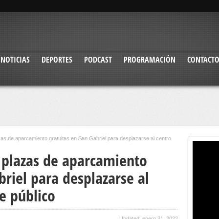
NOTICIAS
DEPORTES
PODCAST
PROGRAMACIÓN
CONTACT
zas de aparcamiento gratuitas en San Gabriel para desplazarse al centro
1 plazas de aparcamiento
briel para desplazarse al
e público
Updated: enero 31, 2022