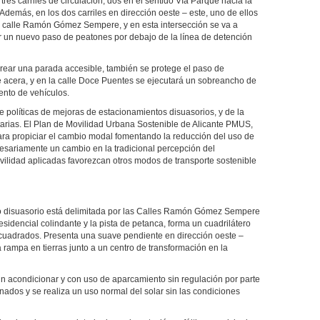
res carriles de circulación, dos en el sentido Vía Parque hacia la
Además, en los dos carriles en dirección oeste – este, uno de ellos
la calle Ramón Gómez Sempere, y en esta intersección se va a
ir un nuevo paso de peatones por debajo de la línea de detención
ear una parada accesible, también se protege el paso de
acera, y en la calle Doce Puentes se ejecutará un sobreancho de
iento de vehículos.
e políticas de mejoras de estacionamientos disuasorios, y de la
tarias. El Plan de Movilidad Urbana Sostenible de Alicante PMUS,
ara propiciar el cambio modal fomentando la reducción del uso de
cesariamente un cambio en la tradicional percepción del
vilidad aplicadas favorezcan otros modos de transporte sostenible
o disuasorio está delimitada por las Calles Ramón Gómez Sempere
esidencial colindante y la pista de petanca, forma un cuadrilátero
 cuadrados. Presenta una suave pendiente en dirección oeste –
 rampa en tierras junto a un centro de transformación en la
sin acondicionar y con uso de aparcamiento sin regulación por parte
nados y se realiza un uso normal del solar sin las condiciones