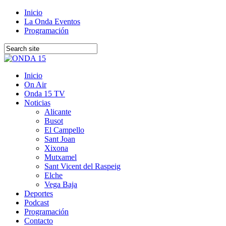
Inicio
La Onda Eventos
Programación
Inicio
On Air
Onda 15 TV
Noticias
Alicante
Busot
El Campello
Sant Joan
Xixona
Mutxamel
Sant Vicent del Raspeig
Elche
Vega Baja
Deportes
Podcast
Programación
Contacto