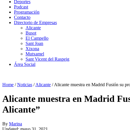
Deportes
Podcast
Programación
Contacto
Directorio de Empresas
Alicante
Busot
El Campello
Sant Joan
Xixona
Mutxamel
Sant Vicent del Raspeig
Área Social
Home
/
Noticias
/
Alicante
/
Alicante muestra en Madrid Fusión su pr
Alicante muestra en Madrid Fus
Alicante”
By
Marina
Updated: mayo 31, 2021