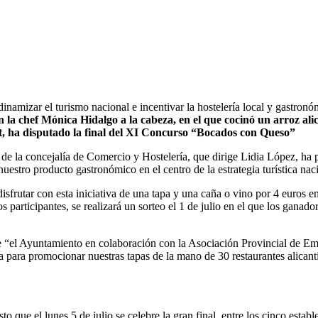
inamizar el turismo nacional e incentivar la hostelería local y gastron
n la chef Mónica Hidalgo a la cabeza, en el que cocinó un arroz ali
rt, ha disputado la final del XI Concurso “Bocados con Queso”
 de la concejalía de Comercio y Hostelería, que dirige Lidia López,
ha 
estro producto gastronómico en el centro de la estrategia turística nac
disfrutar con esta iniciativa de una tapa y una caña o vino por 4 euros en
os participantes, se realizará un sorteo el 1 de julio en el que los gana
 “el Ayuntamiento en colaboración con la Asociación Provincial de Em
 para promocionar nuestras tapas de la mano de 30 restaurantes alicanti
sto que el lunes 5 de julio se celebre la gran final, entre los cinco est