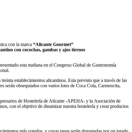
ómica con la marca
“Alicante Gourmet”
cantino con cocochas, gambas y ajos tiernos
presentado esta mañana en el Congreso Global de Gastronomía
ional.
 treinta establecimientos alicantinos. Esta previsto que a través de las
dores serán obsequiados con varios lotes de Coca Cola, Carmencita,
presarios de Hostelería de Alicante -APEHA- y la Asociación de
nos, con el objetivo de dinamizar nuestra hostelería y crear productos
ablecimientos más votados, y cuyas tapas serán degustadas por un jurado