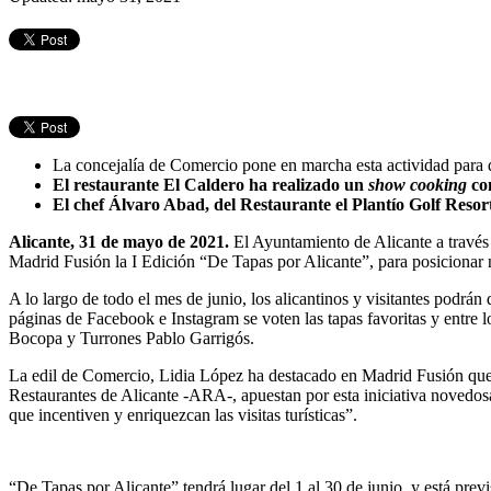
La concejalía de Comercio pone en marcha esta actividad para d
El restaurante El Caldero ha realizado un
show cooking
co
El chef Álvaro Abad, del Restaurante el Plantío Golf Reso
Alicante, 31 de mayo de 2021.
El Ayuntamiento de Alicante a través
Madrid Fusión la I Edición “De Tapas por Alicante”, para posicionar nu
A lo largo de todo el mes de junio, los alicantinos y visitantes podrán 
páginas de Facebook e Instagram se voten las tapas favoritas y entre l
Bocopa y Turrones Pablo Garrigós.
La edil de Comercio, Lidia López ha destacado en Madrid Fusión que
Restaurantes de Alicante -ARA-, apuestan por esta iniciativa novedosa
que incentiven y enriquezcan las visitas turísticas”.
“De Tapas por Alicante” tendrá lugar del 1 al 30 de junio, y está previ