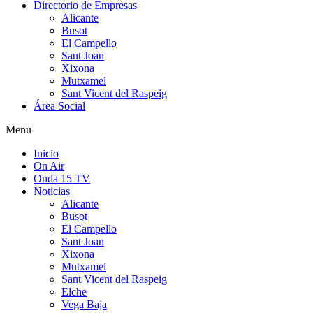
Directorio de Empresas
Alicante
Busot
El Campello
Sant Joan
Xixona
Mutxamel
Sant Vicent del Raspeig
Área Social
Menu
Inicio
On Air
Onda 15 TV
Noticias
Alicante
Busot
El Campello
Sant Joan
Xixona
Mutxamel
Sant Vicent del Raspeig
Elche
Vega Baja