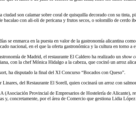
la ciudad son calamar sobre coral de quisquilla decorado con su tinta, 
e bacalao con ali-oli de pericana y frutos secos, o solomillo de cerdo ib
días se enmarca en la puesta en valor de la gastronomía alicantina com
ado nacional, en el que la oferta gastronómica y la cultura en torno a ell
stronomía de Madrid, el restaurante El Caldero ha realizado un
show c
na, con la chef Mónica Hidalgo a la cabeza, que cocinó un arroz alica
esort, ha disputado la final del XI Concurso “Bocados con Queso”.
r Linares, del Restaurante El Sorell, quien cocinará un arroz con salmo
A (Asociación Provincial de Empresarios de Hostelería de Alicante), re
nas y, concretamente, por el área de Comercio que gestiona Lidia López