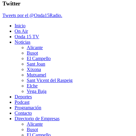
Twitter
Tweets por el @Onda15Radio.
Inicio
On Air
Onda 15 TV
Noticias
Alicante
Busot
El Campello
Sant Joan
Xixona
Mutxamel
Sant Vicent del Raspeig
Elche
Vega Baja
Deportes
Podcast
Programación
Contacto
Directorio de Empresas
Alicante
Busot
El Campello