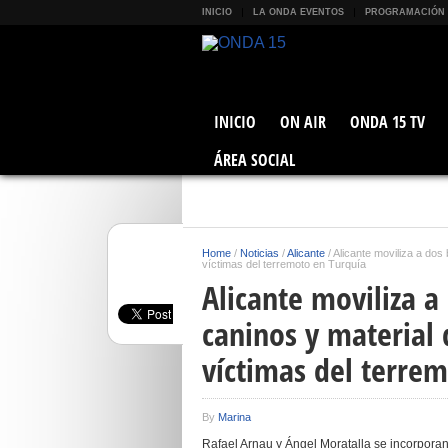
INICIO
LA ONDA EVENTOS
PROGRAMACIÓN
INICIO
ON AIR
ONDA 15 TV
ÁREA SOCIAL
Home
/
Noticias
/
Alicante
/
Alicante moviliza a dos
víctimas del terremoto en Turquía
Alicante moviliza 
caninos y material 
víctimas del terre
By
Marina
Rafael Arnau y Ángel Moratalla se incorporan