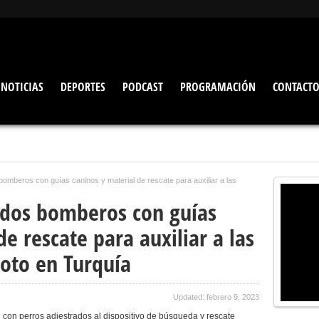
NOTICIAS
DEPORTES
PODCAST
PROGRAMACIÓN
CONTACT
 bomberos con guías caninos y material de rescate para auxiliar a las
a dos bomberos con guías
de rescate para auxiliar a las
moto en Turquía
Updated: febrero 9, 2023
 con perros adiestrados al dispositivo de búsqueda y rescate