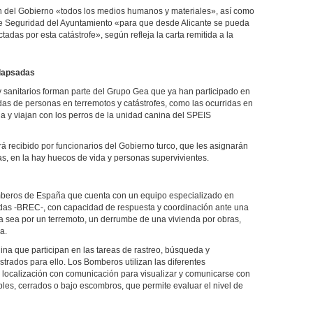
ión del Gobierno «todos los medios humanos y materiales», así como
de Seguridad del Ayuntamiento «para que desde Alicante se pueda
adas por esta catástrofe», según refleja la carta remitida a la
olapsadas
y sanitarios forman parte del Grupo Gea que ya han participado en
das de personas en terremotos y catástrofes, como las ocurridas en
cia y viajan con los perros de la unidad canina del SPEIS
á recibido por funcionarios del Gobierno turco, que les asignarán
s, en la hay huecos de vida y personas supervivientes.
mberos de España que cuenta con un equipo especializado en
as -BREC-, con capacidad de respuesta y coordinación ante una
a sea por un terremoto, un derrumbe de una vivienda por obras,
a.
na que participan en las tareas de rastreo, búsqueda y
trados para ello. Los Bomberos utilizan las diferentes
localización con comunicación para visualizar y comunicarse con
bles, cerrados o bajo escombros, que permite evaluar el nivel de