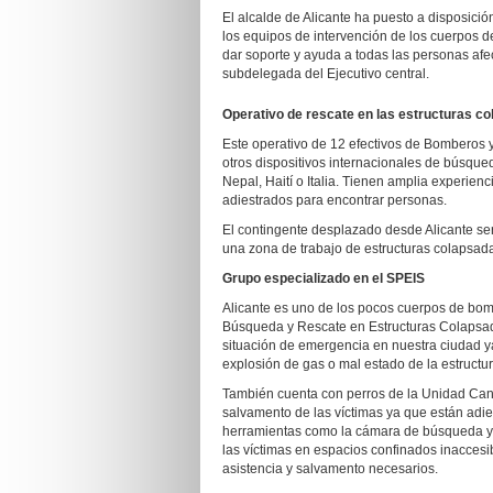
El alcalde de Alicante ha puesto a disposic
los equipos de intervención de los cuerpos 
dar soporte y ayuda a todas las personas afect
subdelegada del Ejecutivo central.
Operativo de rescate en las estructuras c
Este operativo de 12 efectivos de Bomberos 
otros dispositivos internacionales de búsque
Nepal, Haití o Italia. Tienen amplia experien
adiestrados para encontrar personas.
El contingente desplazado desde Alicante ser
una zona de trabajo de estructuras colapsada
Grupo especializado en el SPEIS
Alicante es uno de los pocos cuerpos de bo
Búsqueda y Rescate en Estructuras Colapsad
situación de emergencia en nuestra ciudad y
explosión de gas o mal estado de la estructur
También cuenta con perros de la Unidad Cani
salvamento de las víctimas ya que están adies
herramientas como la cámara de búsqueda y 
las víctimas en espacios confinados inaccesi
asistencia y salvamento necesarios.