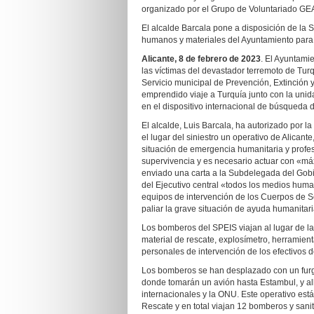
organizado por el Grupo de Voluntariado GE
El alcalde Barcala pone a disposición de la 
humanos y materiales del Ayuntamiento para p
Alicante, 8 de febrero de 2023
. El Ayuntamie
las víctimas del devastador terremoto de Tur
Servicio municipal de Prevención, Extinción 
emprendido viaje a Turquía junto con la unid
en el dispositivo internacional de búsqueda d
El alcalde, Luis Barcala, ha autorizado por l
el lugar del siniestro un operativo de Alicante
situación de emergencia humanitaria y profesi
supervivencia y es necesario actuar con «máx
enviado una carta a la Subdelegada del Gobie
del Ejecutivo central «todos los medios hum
equipos de intervención de los Cuerpos de S
paliar la grave situación de ayuda humanita
Los bomberos del SPEIS viajan al lugar de la
material de rescate, explosímetro, herramien
personales de intervención de los efectivos 
Los bomberos se han desplazado con un furgó
donde tomarán un avión hasta Estambul, y all
internacionales y la ONU. Este operativo es
Rescate y en total viajan 12 bomberos y sanit