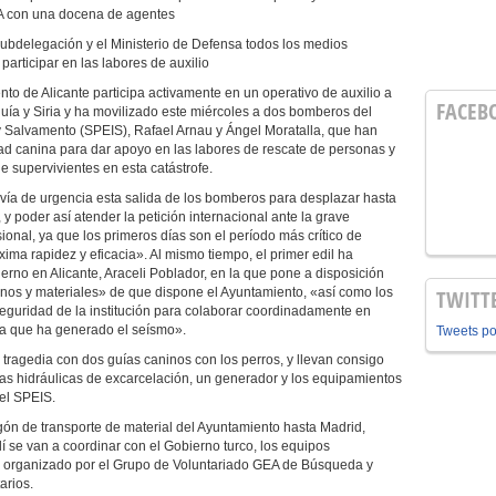
A con una docena de agentes
Subdelegación y el Ministerio de Defensa todos los medios
articipar en las labores de auxilio
nto de Alicante participa activamente en un operativo de auxilio a
FACEB
quía y Siria y ha movilizado este miércoles a dos bomberos del
y Salvamento (SPEIS), Rafael Arnau y Ángel Moratalla, que han
ad canina para dar apoyo en las labores de rescate de personas y
e supervivientes en esta catástrofe.
a vía de urgencia esta salida de los bomberos para desplazar hasta
, y poder así atender la petición internacional ante la grave
onal, ya que los primeros días son el período más crítico de
ima rapidez y eficacia». Al mismo tiempo, el primer edil ha
rno en Alicante, Araceli Poblador, en la que pone a disposición
anos y materiales» de que dispone el Ayuntamiento, «así como los
TWITT
eguridad de la institución para colaborar coordinadamente en
ria que ha generado el seísmo».
Tweets p
 tragedia con dos guías caninos con los perros, y llevan consigo
tas hidráulicas de excarcelación, un generador y los equipamientos
del SPEIS.
n de transporte de material del Ayuntamiento hasta Madrid,
í se van a coordinar con el Gobierno turco, los equipos
tá organizado por el Grupo de Voluntariado GEA de Búsqueda y
arios.