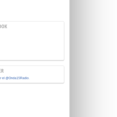
OOK
ER
or el @Onda15Radio.