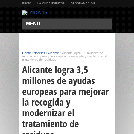
INICIO
LA ONDA EVENTOS
PROGRAMACIÓN
MENU
Home
/
Noticias
/
Alicante
/
Alicante logra 3,5 millones de
ayudas europeas para mejorar la recogida y modernizar el
tratamiento de residuos
Alicante logra 3,5
millones de ayudas
europeas para mejorar
la recogida y
modernizar el
tratamiento de