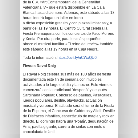
de la C.V. «Art Contemporani de la Generalitat
Valenciana IV» que estará disponible en La Caja
Blanca hasta diciembre. Además, este sábado a las 18
horas tendrá lugar un taller en torno
a dicha exposición gratuito y con plazas limitadas y, a
partir de las 19 horas. El Centro Cultural celebra la
Fiesta Premáquina con los conciertos de Paco Moreno
y Xenia. Por otra parte, para los más pequeños
ofrece el musical familiar «El reino del revés» también
este sábado a las 19 horas en la Caja Negra.
Toda la información:
https://cutt.ly/nCWxQU0
Fiestas Raval Roig
El Raval Roig celebra sus más de 180 años de fiesta
documentada este fin de semana con múltiples
actividades a lo largo del día y la noche. Este viernes
comenzará con la tradicional ‘despertá’ y después
Sardinada Popular, Concurso de paellas, Pasacalles,
juegos populares, desfile, playbacks, actuación
musical y verbena. El sábado será el turno de la Fiesta
de la Espuma, el Concurso de Calderos y Alioli, Desfile
de Disfraces Infantiles, espectáculo de magia y rock en
directo. El domingo habrá una ‘Poalà’, degustación de
Anís, paella gigante, carrera de cintas con moto u
chocolatada infantil.