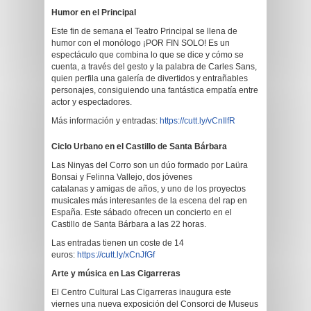
Humor en el Principal
Este fin de semana el Teatro Principal se llena de
humor con el monólogo ¡POR FIN SOLO! Es un
espectáculo que combina lo que se dice y cómo se
cuenta, a través del gesto y la palabra de Carles Sans,
quien perfila una galería de divertidos y entrañables
personajes, consiguiendo una fantástica empatía entre
actor y espectadores.
Más información y entradas:
https://cutt.ly/vCnIlfR
Ciclo Urbano
en el Castillo de Santa Bárbara
Las Ninyas del Corro son un dúo formado por Laüra
Bonsai y Felinna Vallejo, dos jóvenes
catalanas y amigas de años, y uno de los proyectos
musicales más interesantes de la escena del rap en
España. Este sábado ofrecen un concierto en el
Castillo de Santa Bárbara a las 22 horas.
Las entradas tienen un coste de 14
euros:
https://cutt.ly/xCnJfGf
Arte y música en Las Cigarreras
El Centro Cultural Las Cigarreras inaugura este
viernes una nueva exposición del Consorci de Museus