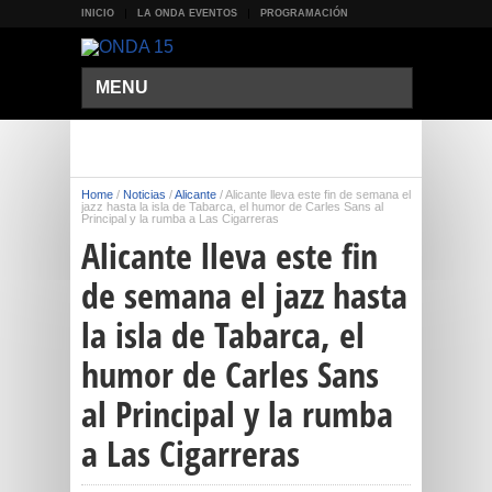
INICIO
LA ONDA EVENTOS
PROGRAMACIÓN
MENU
Home
/
Noticias
/
Alicante
/
Alicante lleva este fin de semana el
jazz hasta la isla de Tabarca, el humor de Carles Sans al
Principal y la rumba a Las Cigarreras
Alicante lleva este fin
de semana el jazz hasta
la isla de Tabarca, el
humor de Carles Sans
al Principal y la rumba
a Las Cigarreras