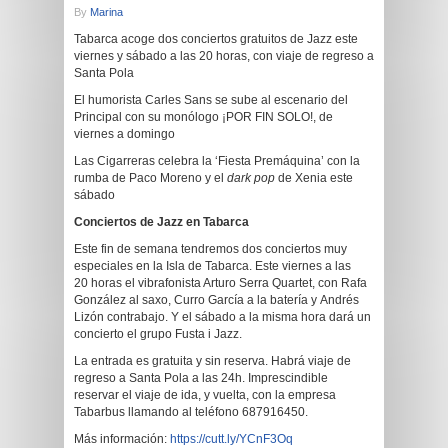
By
Marina
Tabarca acoge dos conciertos gratuitos de Jazz este
viernes y sábado a las 20 horas, con viaje de regreso a
Santa Pola
El humorista Carles Sans se sube al escenario del
Principal con su monólogo ¡POR FIN SOLO!, de
viernes a domingo
Las Cigarreras celebra la ‘Fiesta Premáquina’ con la
rumba de Paco Moreno y el
dark pop
de Xenia este
sábado
Concierto
s
de Jazz en Tabarca
Este fin de semana tendremos dos conciertos muy
especiales en la Isla de Tabarca. Este viernes a las
20 horas el vibrafonista Arturo Serra Quartet, con Rafa
González al saxo, Curro García a la batería y Andrés
Lizón contrabajo. Y el sábado a la misma hora dará un
concierto el grupo Fusta i Jazz.
La entrada es gratuita y sin reserva. Habrá viaje de
regreso a Santa Pola a las 24h. Imprescindible
reservar el viaje de ida, y vuelta, con la empresa
Tabarbus llamando al teléfono 687916450.
Más información:
https://cutt.ly/YCnF3Oq