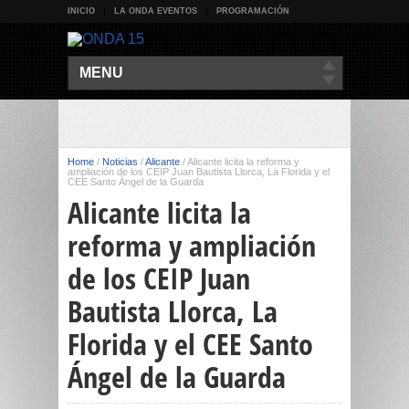
INICIO
LA ONDA EVENTOS
PROGRAMACIÓN
MENU
Home
/
Noticias
/
Alicante
/
Alicante licita la reforma y
ampliación de los CEIP Juan Bautista Llorca, La Florida y el
CEE Santo Ángel de la Guarda
Alicante licita la
reforma y ampliación
de los CEIP Juan
Bautista Llorca, La
Florida y el CEE Santo
Ángel de la Guarda