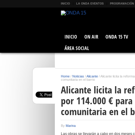
INICIO
LA ONDA EVENTOS
PROGRAMACIÓN
INICIO
ON AIR
ONDA 15 TV
ÁREA SOCIAL
Home
/
Noticias
/
Alicante
/
Alicante licita la refor
comunitaria en el barrio
Alicante licita la r
por 114.000 € para 
comunitaria en el b
By
Marina
Las obras se llevarán a cabo en dos meses co