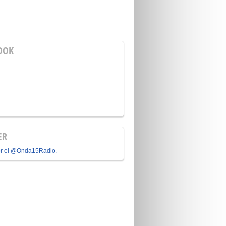
OOK
ER
or el @Onda15Radio.