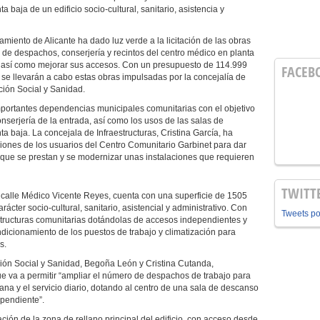
 baja de un edificio socio-cultural, sanitario, asistencia y
tamiento de Alicante ha dado luz verde a la licitación de las obras
 de despachos, conserjería y recintos del centro médico en planta
, así como mejorar sus accesos. Con un presupuesto de 114.999
FACEB
se llevarán a cabo estas obras impulsadas por la concejalía de
ción Social y Sanidad.
mportantes dependencias municipales comunitarias con el objetivo
nserjería de la entrada, así como los usos de las salas de
ta baja. La concejala de Infraestructuras, Cristina García, ha
iciones de los usuarios del Centro Comunitario Garbinet para dar
 que se prestan y se modernizar unas instalaciones que requieren
TWITT
 calle Médico Vicente Reyes, cuenta con una superficie de 1505
rácter socio-cultural, sanitario, asistencial y administrativo. Con
Tweets p
structuras comunitarias dotándolas de accesos independientes y
ndicionamiento de los puestos de trabajo y climatización para
s.
ión Social y Sanidad, Begoña León y Cristina Cutanda,
que va a permitir “ampliar el número de despachos de trabajo para
ana y el servicio diario, dotando al centro de una sala de descanso
ependiente”.
ación de la zona de rellano principal del edificio, con acceso desde