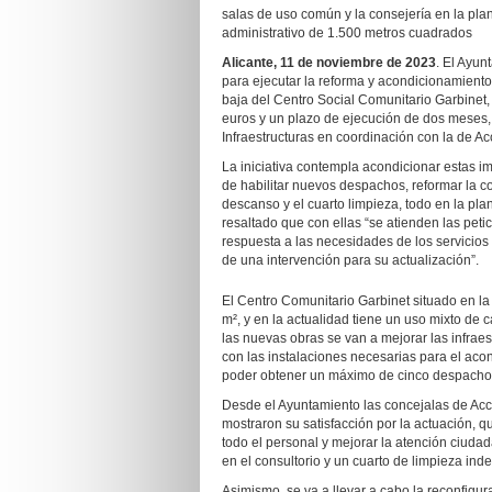
salas de uso común y la consejería en la planta
administrativo de 1.500 metros cuadrados
Alicante, 11 de noviembre
de 2023
. El Ayun
para ejecutar la reforma y acondicionamiento
baja del Centro Social Comunitario Garbinet
euros y un plazo de ejecución de dos meses, 
Infraestructuras en coordinación con la de Ac
La iniciativa contempla acondicionar estas i
de habilitar nuevos despachos, reformar la co
descanso y el cuarto limpieza, todo en la plan
resaltado que con ellas “se atienden las pet
respuesta a las necesidades de los servicios
de una intervención para su actualización”.
El Centro Comunitario Garbinet situado en la
m², y en la actualidad tiene un uso mixto de ca
las nuevas obras se van a mejorar las infrae
con las instalaciones necesarias para el aco
poder obtener un máximo de cinco despacho
Desde el Ayuntamiento las concejalas de Acc
mostraron su satisfacción por la actuación, 
todo el personal y mejorar la atención ciudad
en el consultorio y un cuarto de limpieza ind
Asimismo, se va a llevar a cabo la reconfigur