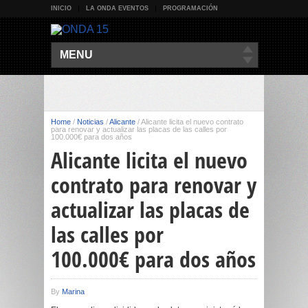
INICIO
LA ONDA EVENTOS
PROGRAMACIÓN
MENU
Home
/
Noticias
/
Alicante
/
Alicante licita el nuevo contrato
para renovar y actualizar las placas de las calles por
100.000€ para dos años
Alicante licita el nuevo
contrato para renovar y
actualizar las placas de
las calles por
100.000€ para dos años
By
Marina