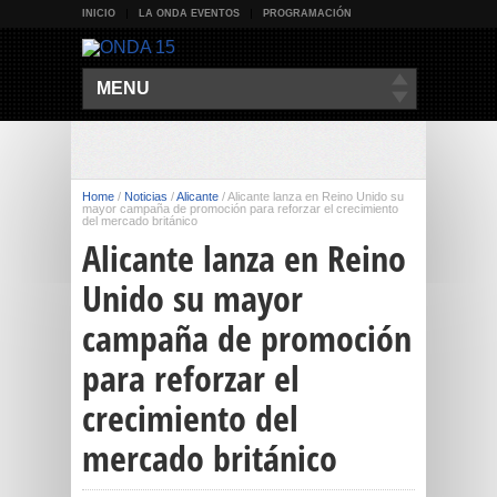
INICIO
LA ONDA EVENTOS
PROGRAMACIÓN
MENU
Home
/
Noticias
/
Alicante
/
Alicante lanza en Reino Unido su
mayor campaña de promoción para reforzar el crecimiento
del mercado británico
Alicante lanza en Reino
Unido su mayor
campaña de promoción
para reforzar el
crecimiento del
mercado británico