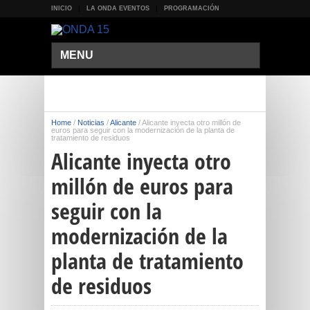
INICIO
LA ONDA EVENTOS
PROGRAMACIÓN
MENU
Home
/
Noticias
/
Alicante
/
Alicante inyecta otro millón de
euros para seguir con la modernización de la planta de
tratamiento de residuos
Alicante inyecta otro
millón de euros para
seguir con la
modernización de la
planta de tratamiento
de residuos