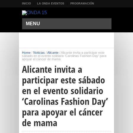
INICIO
LA ONDA EVENTOS
PROGRAMACIÓN
MENU
Home
/
Noticias
/
Alicante
/
Alicante invita a participar este
sábado en el evento solidario ‘Carolinas Fashion Day’ para
apoyar el cáncer de mama
Alicante invita a
participar este sábado
en el evento solidario
‘Carolinas Fashion Day’
para apoyar el cáncer
de mama