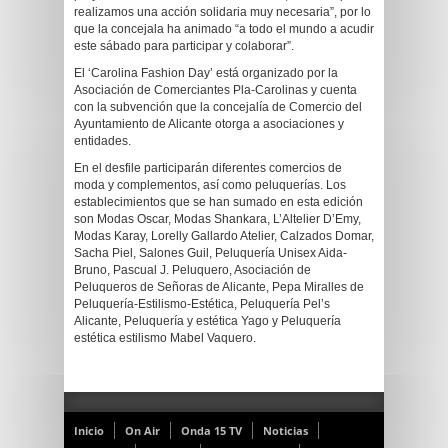
realizamos una acción solidaria muy necesaria”, por lo
que la concejala ha animado “a todo el mundo a acudir
este sábado para participar y colaborar”.
El ‘Carolina Fashion Day’ está organizado por la
Asociación de Comerciantes Pla-Carolinas y cuenta
con la subvención que la concejalía de Comercio del
Ayuntamiento de Alicante otorga a asociaciones y
entidades.
En el desfile participarán diferentes comercios de
moda y complementos, así como peluquerías. Los
establecimientos que se han sumado en esta edición
son Modas Oscar, Modas Shankara, L’Altelier D’Emy,
Modas Karay, Lorelly Gallardo Atelier, Calzados Domar,
Sacha Piel, Salones Guil, Peluquería Unisex Aida-
Bruno, Pascual J. Peluquero, Asociación de
Peluqueros de Señoras de Alicante, Pepa Miralles de
Peluquería-Estilismo-Estética, Peluquería Pel’s
Alicante, Peluquería y estética Yago y Peluquería
estética estilismo Mabel Vaquero.
Inicio
On Air
Onda 15 TV
Noticias