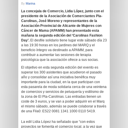
By
Marina
La concejala de Comercio, Lidia López, junto con el
presidente de la Asociación de Comerciantes Pla-
Carolinas, José Moreno y representantes de la
Asociación Provincial de Alicante de Mujeres con
Cáncer de Mama (APAMM) han presentado esta
mañana la segunda edición del ‘Carolinas Fashion
Day’
.
El desfile solidario tiene lugar este sábado día 23
a las 19:30 horas en los jardines del MARQ y el
beneficio íntegro va destinado a APAMM, para
contribuir a aumentar las sesiones de terapia
psicológica que la asociación ofrece a sus socias.
El objetivo en esta segunda edición del evento es
superar los 300 asistentes que acudieron el pasado
año y consolidar así una iniciativa benéfica muy
importante para la ciudad, en la que participan con
esta pasarela de moda solidaria cerca de una veintena
de comercios y servicios de peluquería y estilismo de
la zona de El Pla-Carolinas. Las entradas tienen un
coste de 3 euros, y se van a poder adquirir en el Marq
el mismo sábado, además se puede colaborar a través
de una Fila0: ES22 0081 1341 1000 0110 5419.
La edil Lidia López ha señalado que “con estos
proyectos se fomenta el comercio local, a la vez que