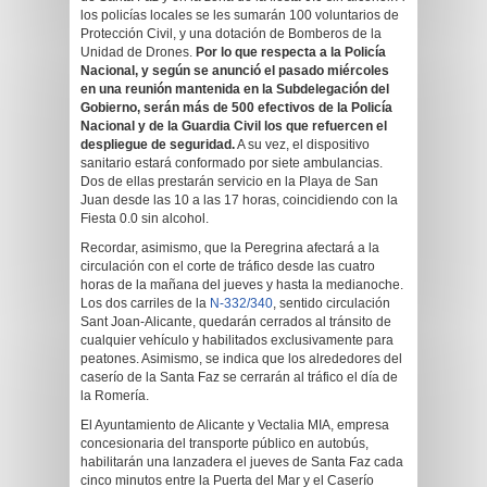
los policías locales se les sumarán 100 voluntarios de
Protección Civil, y una dotación de Bomberos de la
Unidad de Drones.
Por lo que respecta a la Policía
Nacional, y según se anunció el pasado miércoles
en una reunión mantenida en la Subdelegación del
Gobierno, serán más de 500 efectivos de la Policía
Nacional y de la Guardia Civil los que refuercen el
despliegue de seguridad.
A su vez, el dispositivo
sanitario estará conformado por siete ambulancias.
Dos de ellas prestarán servicio en la Playa de San
Juan desde las 10 a las 17 horas, coincidiendo con la
Fiesta 0.0 sin alcohol.
Recordar, asimismo, que la Peregrina afectará a la
circulación con el corte de tráfico desde las cuatro
horas de la mañana del jueves y hasta la medianoche.
Los dos carriles de la
N-332/340
, sentido circulación
Sant Joan-Alicante, quedarán cerrados al tránsito de
cualquier vehículo y habilitados exclusivamente para
peatones. Asimismo, se indica que los alrededores del
caserío de la Santa Faz se cerrarán al tráfico el día de
la Romería.
El Ayuntamiento de Alicante y Vectalia MIA, empresa
concesionaria del transporte público en autobús,
habilitarán una lanzadera el jueves de Santa Faz cada
cinco minutos entre la Puerta del Mar y el Caserío