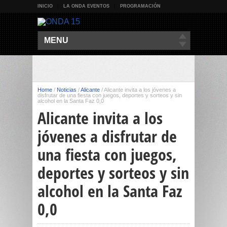
INICIO
LA ONDA EVENTOS
PROGRAMACIÓN
MENU
Home
/
Noticias
/
Alicante
/
Alicante invita a los jóvenes a
disfrutar de una fiesta con juegos, deportes y sorteos y sin
alcohol en la Santa Faz 0,0
Alicante invita a los
jóvenes a disfrutar de
una fiesta con juegos,
deportes y sorteos y sin
alcohol en la Santa Faz
0,0