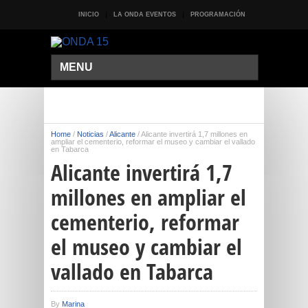
INICIO
LA ONDA EVENTOS
PROGRAMACIÓN
MENU
Home
/
Noticias
/
Alicante
/
Alicante invertirá 1,7 millones en
ampliar el cementerio, reformar el museo y cambiar el vallado
en Tabarca
Alicante invertirá 1,7
millones en ampliar el
cementerio, reformar
el museo y cambiar el
vallado en Tabarca
By
Marina