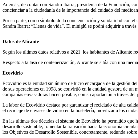
Además, de contar con Sandra Ibarra, presidenta de la Fundación, com
concienciar a la ciudadanía de la importancia del cuidado del medioam
Por su parte, como símbolo de la concienciación y solidaridad con el 
Sandra Ibarra: “Llenas de vida”. El miniglú se podrá adquirir a travé
Datos de Alicante
Según los últimos datos relativos a 2021, los habitantes de Alicante r
Respecto a la tasa de contenerización, Alicante se sitúa con una media
Ecovidrio
Ecovidrio es la entidad sin ánimo de lucro encargada de la gestión d
de sus operaciones en 1998, se convirtió en la entidad gestora de un 
compañías envasadoras hacen posible, con su aportación a través del p
La labor de Ecovidrio destaca por garantizar el reciclado de alta calid
el reciclaje de envases de vidrio en la hostelería, movilizar a los ci
En las últimas dos décadas el sistema de Ecovidrio ha permitido que ho
desarrollo sostenible, fomentar la transición hacia la economía circul
los Objetivos de Desarrollo Sostenible, concretamente, redunda sobre