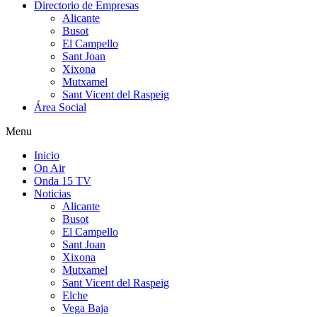
Directorio de Empresas
Alicante
Busot
El Campello
Sant Joan
Xixona
Mutxamel
Sant Vicent del Raspeig
Área Social
Menu
Inicio
On Air
Onda 15 TV
Noticias
Alicante
Busot
El Campello
Sant Joan
Xixona
Mutxamel
Sant Vicent del Raspeig
Elche
Vega Baja