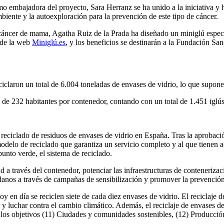
o embajadora del proyecto, Sara Herranz se ha unido a la iniciativa y 
biente y la autoexploración para la prevención de este tipo de cáncer.
cáncer de mama, Agatha Ruiz de la Prada ha diseñado un miniglú especia
s de la web
Miniglú.es
, y los beneficios se destinarán a la Fundación San
eciclaron un total de 6.004 toneladas de envases de vidrio, lo que supon
 de 232 habitantes por contenedor, contando con un total de 1.451 iglús 
el reciclado de residuos de envases de vidrio en España. Tras la aproba
modelo de reciclado que garantiza un servicio completo y al que tienen 
unto verde, el sistema de reciclado.
ad a través del contenedor, potenciar las infraestructuras de conteneriza
udadanos a través de campañas de sensibilización y promover la prevenció
y en día se reciclen siete de cada diez envases de vidrio. El reciclaje 
ar y luchar contra el cambio climático. Además, el reciclaje de envases
 los objetivos (11) Ciudades y comunidades sostenibles, (12) Producci