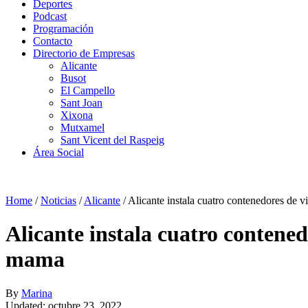
Deportes
Podcast
Programación
Contacto
Directorio de Empresas
Alicante
Busot
El Campello
Sant Joan
Xixona
Mutxamel
Sant Vicent del Raspeig
Área Social
Home
/
Noticias
/
Alicante
/
Alicante instala cuatro contenedores de v
Alicante instala cuatro contened
mama
By
Marina
Updated: octubre 23, 2022