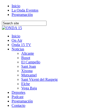
Inicio
La Onda Eventos
Programación
Inicio
On Air
Onda 15 TV
Noticias
Alicante
Busot
El Campello
Sant Joan
Xixona
Mutxamel
Sant Vicent del Raspeig
Elche
Vega Baja
Deportes
Podcast
Programación
Contacto