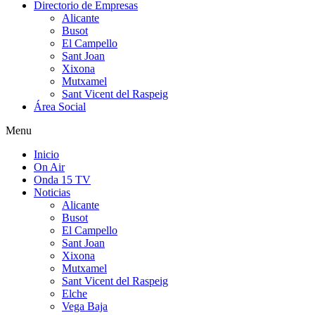
Directorio de Empresas
Alicante
Busot
El Campello
Sant Joan
Xixona
Mutxamel
Sant Vicent del Raspeig
Área Social
Menu
Inicio
On Air
Onda 15 TV
Noticias
Alicante
Busot
El Campello
Sant Joan
Xixona
Mutxamel
Sant Vicent del Raspeig
Elche
Vega Baja