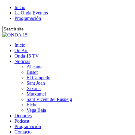
Inicio
La Onda Eventos
Programación
Inicio
On Air
Onda 15 TV
Noticias
Alicante
Busot
El Campello
Sant Joan
Xixona
Mutxamel
Sant Vicent del Raspeig
Elche
Vega Baja
Deportes
Podcast
Programación
Contacto