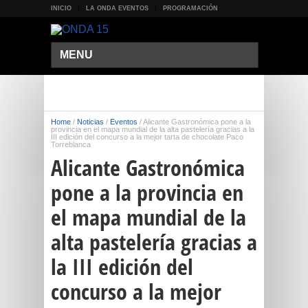
INICIO
LA ONDA EVENTOS
PROGRAMACIÓN
MENU
Home
/
Noticias
/
Eventos
/
Alicante Gastronómica pone a la
provincia en el mapa mundial de la alta pastelería gracias a la
III edición del concurso a la mejor tarta de chocolate Paco
Torreblanca
Alicante Gastronómica
pone a la provincia en
el mapa mundial de la
alta pastelería gracias a
la III edición del
concurso a la mejor