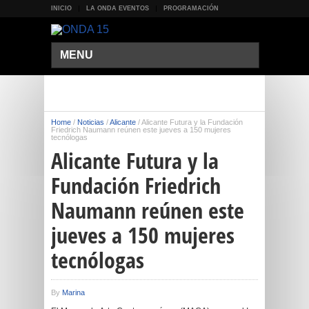
INICIO
LA ONDA EVENTOS
PROGRAMACIÓN
MENU
Home
/
Noticias
/
Alicante
/
Alicante Futura y la Fundación
Friedrich Naumann reúnen este jueves a 150 mujeres
tecnólogas
Alicante Futura y la
Fundación Friedrich
Naumann reúnen este
jueves a 150 mujeres
tecnólogas
By
Marina