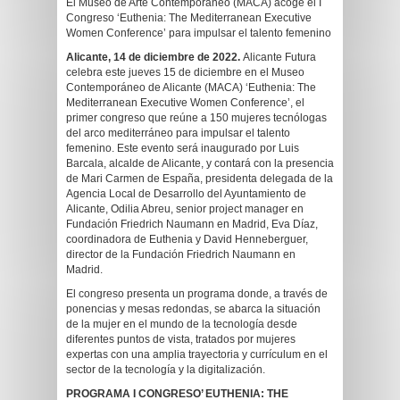
El Museo de Arte Contemporáneo (MACA) acoge el I
Congreso ‘Euthenia: The Mediterranean Executive
Women Conference’ para impulsar el talento femenino
Alicante, 14 de diciembre de 2022.
Alicante Futura
celebra este jueves 15 de diciembre en el Museo
Contemporáneo de Alicante (MACA) ‘Euthenia: The
Mediterranean Executive Women Conference’, el
primer congreso que reúne a 150 mujeres tecnólogas
del arco mediterráneo para impulsar el talento
femenino. Este evento será inaugurado por Luis
Barcala, alcalde de Alicante, y contará con la presencia
de Mari Carmen de España, presidenta delegada de la
Agencia Local de Desarrollo del Ayuntamiento de
Alicante, Odilia Abreu, senior project manager en
Fundación Friedrich Naumann en Madrid, Eva Díaz,
coordinadora de Euthenia y David Henneberguer,
director de la Fundación Friedrich Naumann en
Madrid.
El congreso presenta un programa donde, a través de
ponencias y mesas redondas, se abarca la situación
de la mujer en el mundo de la tecnología desde
diferentes puntos de vista, tratados por mujeres
expertas con una amplia trayectoria y currículum en el
sector de la tecnología y la digitalización.
PROGRAMA I CONGRESO’ EUTHENIA: THE