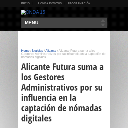
INICIO
LA ONDA EVENTOS
PROGRAMACIÓN
MENU
Home
/
Noticias
/
Alicante
/
Alicante Futura suma a los
Gestores Administrativos por su influencia en la captación de
nómadas digitales
Alicante Futura suma a
los Gestores
Administrativos por su
influencia en la
captación de nómadas
digitales