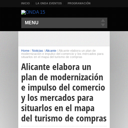
INICIO
LA ONDA EVENTOS
PROGRAMACIÓN
MENU
Home
/
Noticias
/
Alicante
/
Alicante elabora un plan de
modernización e impulso del comercio y los mercados para
situarlos en el mapa del turismo de compras
Alicante elabora un
plan de modernización
e impulso del comercio
y los mercados para
situarlos en el mapa
del turismo de compras