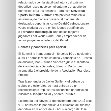
relacionados con la viabilidad futura del turismo
deportivo respetuoso con el entorno y el aporte de
beneficios para los destinos. Para este
Universal
Sports Tourism Summit,
está prevista también la
asistencia, de manera presencial o online, de
destacados deportistas como
David Casinos
, cuatro
veces medalla de oro en los juegos paralímpicos
o
Fernando Belasteguín
, uno de los mejores
jugadores del World Padel Tour y emprendedor de
varios proyectos alrededor del Padel.
Debates y ponencias para aportar
El Summit lo inaugurará el miércoles 10 de noviembre
a las 17 horas la vicealcaldesa y concejala de Turismo
de Alicante, Mari Carmen Sánchez, junto al diputado
de Presidencia y Deportes, Eduardo Dolón. Les
acompañará el presidente de la Asociación Francisco
Fresno.
Tras la ponencia de Javier Guillén y el debate de
clubes profesionales, se hará entrega de un
reconocimiento impulsores del turismo deportivo en
Alicante a Joaquín Villar y Andrés Torrubia.
La jornada del jueves 11 de noviembre empezará a las
9.30 horas con la ponencia: «La situación del turismo
deportivo en la época del COVID» a cargo de José