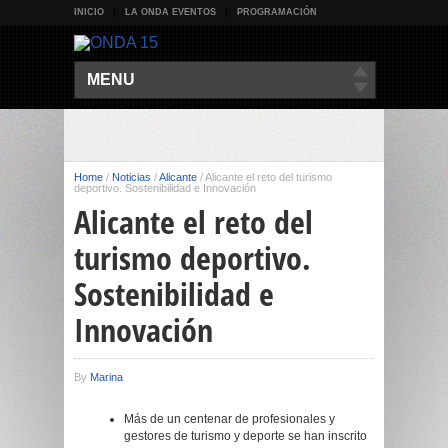
INICIO
LA ONDA EVENTOS
PROGRAMACIÓN
MENU
Home
/
Noticias
/
Alicante
/
Alicante el reto del turismo
deportivo. Sostenibilidad e Innovación
Alicante el reto del
turismo deportivo.
Sostenibilidad e
Innovación
By
Marina
Más de un centenar de profesionales y
gestores de turismo y deporte se han inscrito