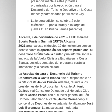
presencialmente a estas jornadas
organizadas por la Asociación para el
Desarrollo del Turismo Deportivo en la Costa
Blanca y patrocinadas por Alicante City.
La tercera edición se celebrará este
miércoles 10 por la tarde y a lo largo del
jueves 11 en Puerta Ferrisa (Alicante).
Alicante, 9 de noviembre de 2021.
– El
III Universal
Sports Tourism Summit (USTS) Alicante
2021
arranca este miércoles 10 de noviembre con un
debate sobre la
aportación del deporte profesional al
desarrollo turístico de la ciudad
y un informe sobre el
impacto de la Vuelta Ciclista a España en la Costa
Blanca. Los ejes centrales del programa serán la
innovación y la sostenibilidad.
La
Asociación para el Desarrollo del Turismo
Deportivo en la Costa Blanca
trae al responsable de
la cita ciclista
Javier Guillén
. Además, reunirá a los
presidentes del HLA Lucentum Alicante,
Antonio
Gallego
y al Consejero Delegado del Hércules Club
Fútbol
Carlos Parodi
con el director general de Eón
Horneo Balonmano Alicante,
Jaime Cremades
y el
concejal de Deportes del Ayuntamiento alicantino
José
Luis Berenguer
. La mesa estará moderada