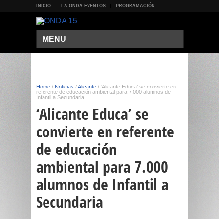
INICIO
LA ONDA EVENTOS
PROGRAMACIÓN
MENU
Home
/
Noticias
/
Alicante
/
‘Alicante Educa’ se convierte en
referente de educación ambiental para 7.000 alumnos de
Infantil a Secundaria
‘Alicante Educa’ se
convierte en referente
de educación
ambiental para 7.000
alumnos de Infantil a
Secundaria