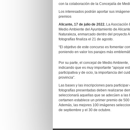
con la colaboración de la Concejalía de Me
Los interesados podrán aportar sus imágenes
premios
Alicante, 17 de julio de 2022.
La Asociación 
Medio Ambiente del Ayuntamiento de Alicante
Naturaleza, enmarcado dentro del proyecto A
fotografías finaliza el 21 de agosto.
“El objetivo de este concurso es fomentar c
poniendo en valor los parajes más emblemátic
Por su parte, el concejal de Medio Ambiente, 
indicando que es muy importante “apoyar esta
participativa y de ocio, la importancia del c
provincia”.
Las bases y las inscripciones para participar
fotografías presentadas deben realizarse dent
seleccionará aquellas que se adecúen a las b
certamen establece un primer premio de 500 
Además, las mejores 100 imágenes selecciona
de septiembre y el 30 de octubre.