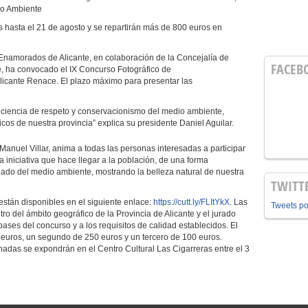
dio Ambiente
 hasta el 21 de agosto y se repartirán más de 800 euros en
Enamorados de Alicante, en colaboración de la Concejalía de
FACEB
, ha convocado el IX Concurso Fotográfico de
licante Renace. El plazo máximo para presentar las
onciencia de respeto y conservacionismo del medio ambiente,
os de nuestra provincia” explica su presidente Daniel Aguilar.
Manuel Villar, anima a todas las personas interesadas a participar
 iniciativa que hace llegar a la población, de una forma
uidado del medio ambiente, mostrando la belleza natural de nuestra
TWITT
 están disponibles en el siguiente enlace:
https://cutt.ly/FLItYkX
. Las
Tweets p
ro del ámbito geográfico de la Provincia de Alicante y el jurado
ases del concurso y a los requisitos de calidad establecidos. El
euros, un segundo de 250 euros y un tercero de 100 euros.
das se expondrán en el Centro Cultural Las Cigarreras entre el 3