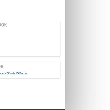
OOK
ER
or el @Onda15Radio.