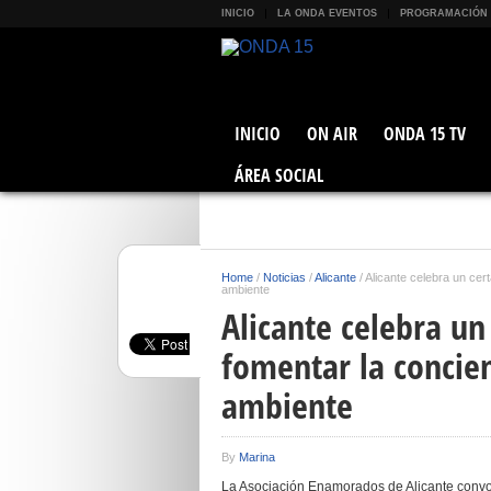
INICIO
LA ONDA EVENTOS
PROGRAMACIÓN
INICIO
ON AIR
ONDA 15 TV
ÁREA SOCIAL
Home
/
Noticias
/
Alicante
/
Alicante celebra un cer
ambiente
Alicante celebra un
fomentar la concie
ambiente
By
Marina
La Asociación Enamorados de Alicante convoc