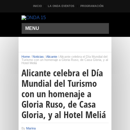
INICIO
LA ONDA EVENTOS
PROGRAMACIÓN
MENU
Home
/
Noticias
/
Alicante
/
Alicante celebra el Día Mundial del
Turismo con un homenaje a Gloria Ruso, de Casa Gloria, y al
Hotel Meliá
Alicante celebra el Día
Mundial del Turismo
con un homenaje a
Gloria Ruso, de Casa
Gloria, y al Hotel Meliá
By
Marina