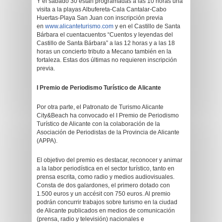
Y el sábado 30 están programadas a las 10 horas una
visita a la playas Albufereta-Cala Cantalar-Cabo
Huertas-Playa San Juan con inscripción previa
en
www.alicanteturismo.com
y en el Castillo de Santa
Bárbara el cuentacuentos “Cuentos y leyendas del
Castillo de Santa Bárbara” a las 12 horas y a las 18
horas un concierto tributo a Mecano también en la
fortaleza. Estas dos últimas no requieren inscripción
previa.
I Premio de Periodismo Turístico de Alicante
Por otra parte, el Patronato de Turismo Alicante
City&Beach ha convocado el I Premio de Periodismo
Turístico de Alicante con la colaboración de la
Asociación de Periodistas de la Provincia de Alicante
(APPA).
El objetivo del premio es destacar, reconocer y animar
a la labor periodística en el sector turístico, tanto en
prensa escrita, como radio y medios audiovisuales.
Consta de dos galardones, el primero dotado con
1.500 euros y un accésit con 750 euros. Al premio
podrán concurrir trabajos sobre turismo en la ciudad
de Alicante publicados en medios de comunicación
(prensa, radio y televisión) nacionales e