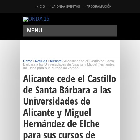
INICIO
LA ONDA EVENTOS
PROGRAMACIÓN
MENU
Home
/
Noticias
/
Alicante
/
Alicante cede el Castillo de Santa
Bárbara a las Universidades de Alicante y Miguel Hernández
de Elche para sus cursos de verano
Alicante cede el Castillo
de Santa Bárbara a las
Universidades de
Alicante y Miguel
Hernández de Elche
para sus cursos de