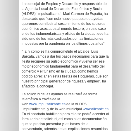
La concejal de Empleo y Desarrollo y responsable de
la Agencia Local de Desarrollo Económico y Social
(ALDES) ‘Impulsalicante’, Mari Carmen de España, ha
destacado que “con este nuevo paquete de ayudas
queremos contribuir al sostenimiento de los sectores
económico asociados al mundo festero, en este caso
el de los indumentaristas y oficios de la ciudad, que ha
sido uno de los más castigados por las limitaciones
impuestas por la pandemia en los últimos dos años”.
“Tal y como se ha comprometido el alcalde, Luis
Barcala, vamos a dar los pasos necesarios para que la
fiesta recupere su pulso económico y vuelva ser ese
motor económico fundamental para el desarrollo del
comercio y el turismo en la ciudad, como hemos
podido apreciar en estas fiestas de Hogueras, que son
nuestro principal generador de riqueza y empleo”, ha
añadido la concejal.
La solicitud de las ayudas se realizará de forma
telemática a través de la
web
www.impulsalicante.es
de la ALDES
‘Impulsalicante’ y de la web municipal
www.alicante.es
.
En el apartado habilitado para ello se podrá acceder al
formulario de solicitud, así como a las documentación
que se precisa presentar y las bases de la
convocatoria, además de las explicaciones resumidas