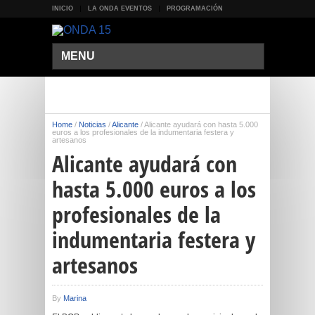
INICIO
LA ONDA EVENTOS
PROGRAMACIÓN
MENU
Home
/
Noticias
/
Alicante
/
Alicante ayudará con hasta 5.000
euros a los profesionales de la indumentaria festera y
artesanos
Alicante ayudará con
hasta 5.000 euros a los
profesionales de la
indumentaria festera y
artesanos
By
Marina