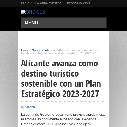
INICIO
LA ONDA EVENTOS
PROGRAMACIÓN
MENU
Home
/
Noticias
/
Alicante
/
Alicante avanza como destino
turístico sostenible con un Plan Estratégico 2023-2027
Alicante avanza como
destino turístico
sostenible con un Plan
Estratégico 2023-2027
By
Marina
La Junta de Gobierno Local tiene previsto aprobar este
miércoles un documento alineado con la Agenda
Urbana Alicante 2030 que incluye cinco ejes