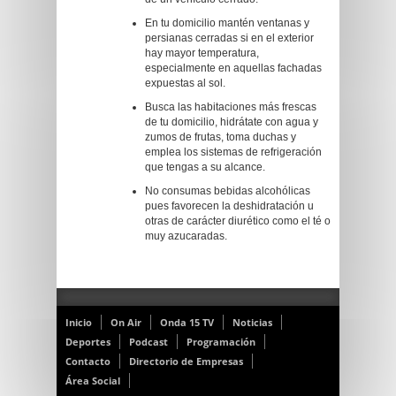
En tu domicilio mantén ventanas y
persianas cerradas si en el exterior
hay mayor temperatura,
especialmente en aquellas fachadas
expuestas al sol.
Busca las habitaciones más frescas
de tu domicilio, hidrátate con agua y
zumos de frutas, toma duchas y
emplea los sistemas de refrigeración
que tengas a su alcance.
No consumas bebidas alcohólicas
pues favorecen la deshidratación u
otras de carácter diurético como el té o
muy azucaradas.
Inicio
On Air
Onda 15 TV
Noticias
Deportes
Podcast
Programación
Contacto
Directorio de Empresas
Área Social