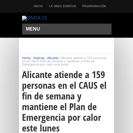
INICIO
LA ONDA EVENTOS
PROGRAMACIÓN
MENU
Home
/
Noticias
/
Alicante
/
Alicante atiende a 159 personas
en el CAUS el fin de semana y mantiene el Plan de
Emergencia por calor este lunes
Alicante atiende a 159
personas en el CAUS el
fin de semana y
mantiene el Plan de
Emergencia por calor
este lunes