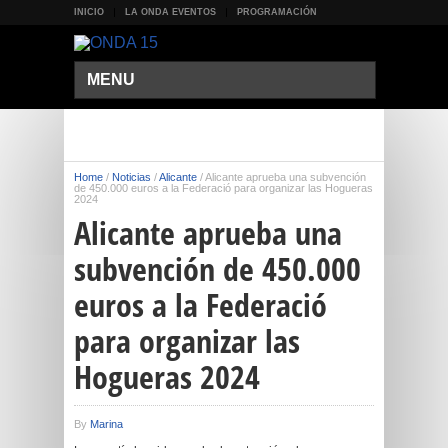
INICIO
LA ONDA EVENTOS
PROGRAMACIÓN
MENU
Home
/
Noticias
/
Alicante
/
Alicante aprueba una subvención
de 450.000 euros a la Federació para organizar las Hogueras
2024
Alicante aprueba una
subvención de 450.000
euros a la Federació
para organizar las
Hogueras 2024
By
Marina