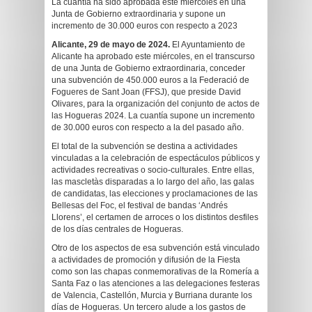
La cuantía ha sido aprobada este miércoles en una
Junta de Gobierno extraordinaria y supone un
incremento de 30.000 euros con respecto a 2023
Alicante, 29 de mayo de 2024.
El Ayuntamiento de
Alicante ha aprobado este miércoles, en el transcurso
de una Junta de Gobierno extraordinaria, conceder
una subvención de 450.000 euros a la Federació de
Fogueres de Sant Joan (FFSJ), que preside David
Olivares, para la organización del conjunto de actos de
las Hogueras 2024. La cuantía supone un incremento
de 30.000 euros con respecto a la del pasado año.
El total de la subvención se destina a actividades
vinculadas a la celebración de espectáculos públicos y
actividades recreativas o socio-culturales. Entre ellas,
las mascletàs disparadas a lo largo del año, las galas
de candidatas, las elecciones y proclamaciones de las
Bellesas del Foc, el festival de bandas ‘Andrés
Llorens’, el certamen de arroces o los distintos desfiles
de los días centrales de Hogueras.
Otro de los aspectos de esa subvención está vinculado
a actividades de promoción y difusión de la Fiesta
como son las chapas conmemorativas de la Romería a
Santa Faz o las atenciones a las delegaciones festeras
de Valencia, Castellón, Murcia y Burriana durante los
días de Hogueras. Un tercero alude a los gastos de