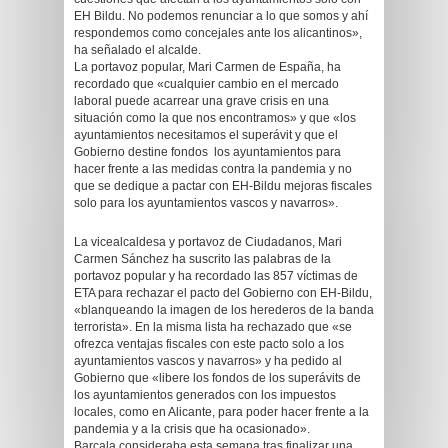
EH Bildu. No podemos renunciar a lo que somos y ahí
respondemos como concejales ante los alicantinos»,
ha señalado el alcalde.
La portavoz popular, Mari Carmen de España, ha
recordado que «cualquier cambio en el mercado
laboral puede acarrear una grave crisis en una
situación como la que nos encontramos» y que «los
ayuntamientos necesitamos el superávit y que el
Gobierno destine fondos los ayuntamientos para
hacer frente a las medidas contra la pandemia y no
que se dedique a pactar con EH-Bildu mejoras fiscales
solo para los ayuntamientos vascos y navarros».
La vicealcaldesa y portavoz de Ciudadanos, Mari
Carmen Sánchez ha suscrito las palabras de la
portavoz popular y ha recordado las 857 víctimas de
ETA para rechazar el pacto del Gobierno con EH-Bildu,
«blanqueando la imagen de los herederos de la banda
terrorista». En la misma lista ha rechazado que «se
ofrezca ventajas fiscales con este pacto solo a los
ayuntamientos vascos y navarros» y ha pedido al
Gobierno que «libere los fondos de los superávits de
los ayuntamientos generados con los impuestos
locales, como en Alicante, para poder hacer frente a la
pandemia y a la crisis que ha ocasionado».
Barcala consideraba esta semana tras finalizar una