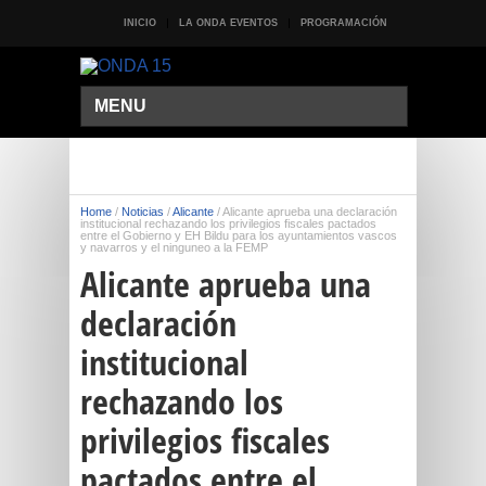
INICIO
LA ONDA EVENTOS
PROGRAMACIÓN
MENU
Home
/
Noticias
/
Alicante
/
Alicante aprueba una declaración
institucional rechazando los privilegios fiscales pactados
entre el Gobierno y EH Bildu para los ayuntamientos vascos
y navarros y el ninguneo a la FEMP
Alicante aprueba una
declaración
institucional
rechazando los
privilegios fiscales
pactados entre el