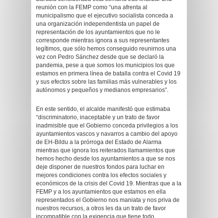
reunión con la FEMP como “una afrenta al
municipalismo que el ejecutivo socialista conceda a
una organización independentista un papel de
representación de los ayuntamientos que no le
corresponde mientras ignora a sus representantes
legítimos, que sólo hemos conseguido reunirnos una
vez con Pedro Sánchez desde que se declaró la
pandemia, pese a que somos los municipios los que
estamos en primera línea de batalla contra el Covid 19
y sus efectos sobre las familias más vulnerables y los
autónomos y pequeños y medianos empresarios”.
En este sentido, el alcalde manifestó que estimaba
“discriminatorio, inaceptable y un trato de favor
inadmisible que el Gobierno conceda privilegios a los
ayuntamientos vascos y navarros a cambio del apoyo
de EH-Bildu a la prórroga del Estado de Alarma
mientras que ignora los reiterados llamamientos que
hemos hecho desde los ayuntamientos a que se nos
deje disponer de nuestros fondos para luchar en
mejores condiciones contra los efectos sociales y
económicos de la crisis del Covid 19. Mientras que a la
FEMP y a los ayuntamientos que estamos en ella
representados el Gobierno nos maniata y nos priva de
nuestros recursos, a otros les da un trato de favor
incompatible con la exigencia que tiene todo