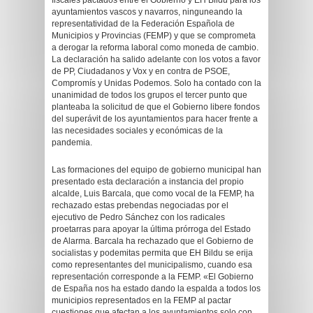
fiscales pactados entre el Gobierno y EH Bildu para los
ayuntamientos vascos y navarros, ninguneando la
representatividad de la Federación Española de
Municipios y Provincias (FEMP) y que se comprometa
a derogar la reforma laboral como moneda de cambio.
La declaración ha salido adelante con los votos a favor
de PP, Ciudadanos y Vox y en contra de PSOE,
Compromís y Unidas Podemos. Solo ha contado con la
unanimidad de todos los grupos el tercer punto que
planteaba la solicitud de que el Gobierno libere fondos
del superávit de los ayuntamientos para hacer frente a
las necesidades sociales y económicas de la
pandemia.
Las formaciones del equipo de gobierno municipal han
presentado esta declaración a instancia del propio
alcalde, Luis Barcala, que como vocal de la FEMP, ha
rechazado estas prebendas negociadas por el
ejecutivo de Pedro Sánchez con los radicales
proetarras para apoyar la última prórroga del Estado
de Alarma. Barcala ha rechazado que el Gobierno de
socialistas y podemitas permita que EH Bildu se erija
como representantes del municipalismo, cuando esa
representación corresponde a la FEMP. «El Gobierno
de España nos ha estado dando la espalda a todos los
municipios representados en la FEMP al pactar
cuestiones que afectan a los ayuntamientos solo con