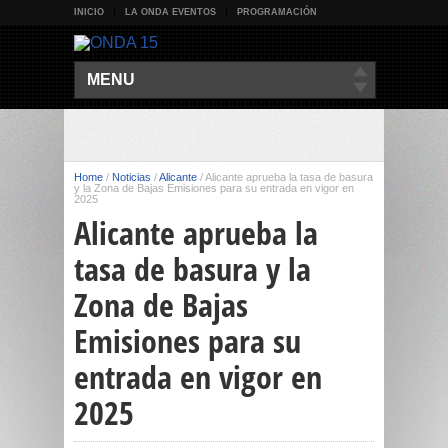
INICIO
LA ONDA EVENTOS
PROGRAMACIÓN
MENU
Home
/
Noticias
/
Alicante
/
Alicante aprueba la tasa de basura
y la Zona de Bajas Emisiones para su entrada en vigor en
2025
Alicante aprueba la
tasa de basura y la
Zona de Bajas
Emisiones para su
entrada en vigor en
2025