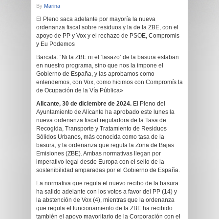
By
Marina
El Pleno saca adelante por mayoría la nueva
ordenanza fiscal sobre residuos y la de la ZBE, con el
apoyo de PP y Vox y el rechazo de PSOE, Compromís
y Eu Podemos
Barcala: “Ni la ZBE ni el ‘tasazo’ de la basura estaban
en nuestro programa, sino que nos la impone el
Gobierno de España, y las aprobamos como
entendemos, con Vox, como hicimos con Compromís la
de Ocupación de la Vía Pública»
Alicante, 30 de diciembre de 2024.
El Pleno del
Ayuntamiento de Alicante ha aprobado este lunes la
nueva ordenanza fiscal reguladora de la Tasa de
Recogida, Transporte y Tratamiento de Residuos
Sólidos Urbanos, más conocida como tasa de la
basura, y la ordenanza que regula la Zona de Bajas
Emisiones (ZBE). Ambas normativas llegan por
imperativo legal desde Europa con el sello de la
sostenibilidad amparadas por el Gobierno de España.
La normativa que regula el nuevo recibo de la basura
ha salido adelante con los votos a favor del PP (14) y
la abstención de Vox (4), mientras que la ordenanza
que regula el funcionamiento de la ZBE ha recibido
también el apoyo mayoritario de la Corporación con el