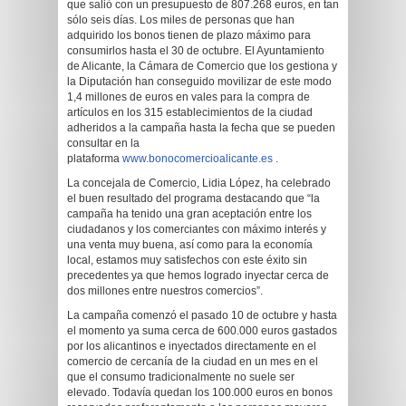
que salió con un presupuesto de 807.268 euros, en tan
sólo seis días. Los miles de personas que han
adquirido los bonos tienen de plazo máximo para
consumirlos hasta el 30 de octubre. El Ayuntamiento
de Alicante, la Cámara de Comercio que los gestiona y
la Diputación han conseguido movilizar de este modo
1,4 millones de euros en vales para la compra de
artículos en los 315 establecimientos de la ciudad
adheridos a la campaña hasta la fecha que se pueden
consultar en la
plataforma
www.bonocomercioalicante.es
.
La concejala de Comercio, Lidia López, ha celebrado
el buen resultado del programa destacando que “la
campaña ha tenido una gran aceptación entre los
ciudadanos y los comerciantes con máximo interés y
una venta muy buena, así como para la economía
local, estamos muy satisfechos con este éxito sin
precedentes ya que hemos logrado inyectar cerca de
dos millones entre nuestros comercios”.
La campaña comenzó el pasado 10 de octubre y hasta
el momento ya suma cerca de 600.000 euros gastados
por los alicantinos e inyectados directamente en el
comercio de cercanía de la ciudad en un mes en el
que el consumo tradicionalmente no suele ser
elevado. Todavía quedan los 100.000 euros en bonos