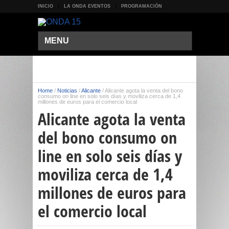
INICIO
LA ONDA EVENTOS
PROGRAMACIÓN
MENU
Home
/
Noticias
/
Alicante
/
Alicante agota la venta del bono
consumo on line en solo seis días y moviliza cerca de 1,4
millones de euros para el comercio local
Alicante agota la venta
del bono consumo on
line en solo seis días y
moviliza cerca de 1,4
millones de euros para
el comercio local