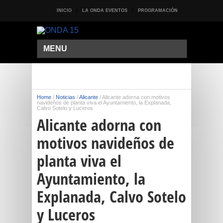
INICIO
LA ONDA EVENTOS
PROGRAMACIÓN
MENU
Home
/
Noticias
/
Alicante
/
Alicante adorna con motivos
navideños de planta viva el Ayuntamiento, la Explanada,
Calvo Sotelo y Luceros
Alicante adorna con
motivos navideños de
planta viva el
Ayuntamiento, la
Explanada, Calvo Sotelo
y Luceros