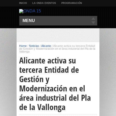
INICIO
LA ONDA EVENTOS
PROGRAMACIÓN
MENU
Home
/
Noticias
/
Alicante
/
Alicante activa su tercera Entidad
de Gestión y Modernización en el área industrial del Pla de la
Vallonga
Alicante activa su
tercera Entidad de
Gestión y
Modernización en el
área industrial del Pla
de la Vallonga