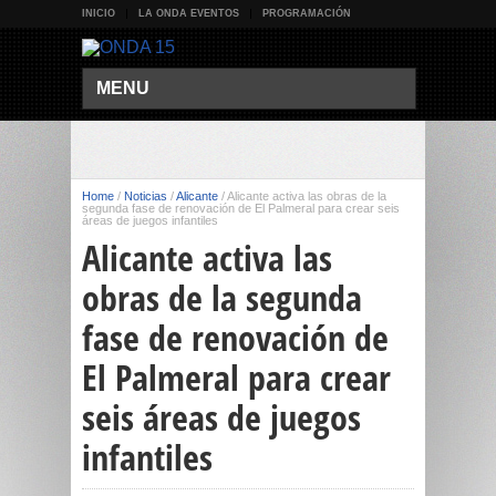
INICIO
LA ONDA EVENTOS
PROGRAMACIÓN
MENU
Home
/
Noticias
/
Alicante
/
Alicante activa las obras de la
segunda fase de renovación de El Palmeral para crear seis
áreas de juegos infantiles
Alicante activa las
obras de la segunda
fase de renovación de
El Palmeral para crear
seis áreas de juegos
infantiles