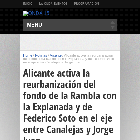
INICIO
LA ONDA EVENTOS
PROGRAMACIÓN
MENU
Home
/
Noticias
/
Alicante
/
Alicante activa la reurbanización
del fondo de la Rambla con la Explanada y de Federico Soto
en el eje entre Canalejas y Jorge Juan
Alicante activa la
reurbanización del
fondo de la Rambla con
la Explanada y de
Federico Soto en el eje
entre Canalejas y Jorge