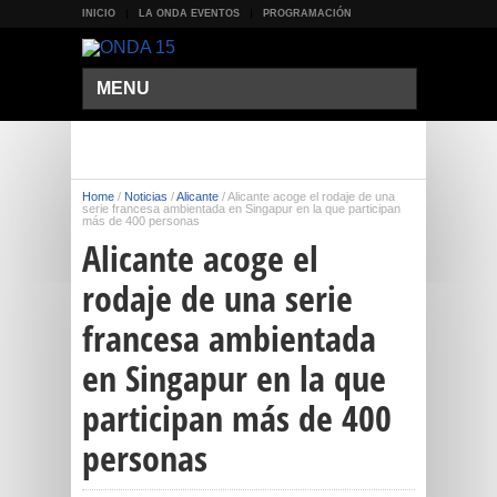
INICIO
LA ONDA EVENTOS
PROGRAMACIÓN
MENU
Home
/
Noticias
/
Alicante
/
Alicante acoge el rodaje de una
serie francesa ambientada en Singapur en la que participan
más de 400 personas
Alicante acoge el
rodaje de una serie
francesa ambientada
en Singapur en la que
participan más de 400
personas