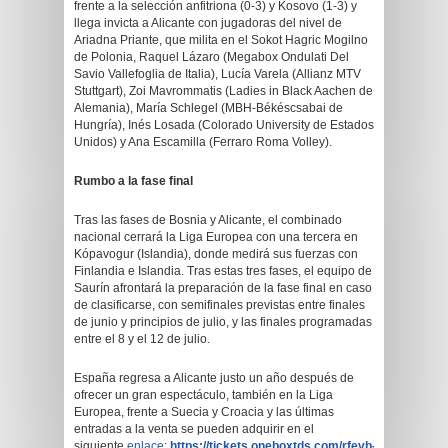
frente a la selección anfitriona (0-3) y Kosovo (1-3) y
llega invicta a Alicante con jugadoras del nivel de
Ariadna Priante, que milita en el Sokot Hagric Mogilno
de Polonia, Raquel Lázaro (Megabox Ondulati Del
Savio Vallefoglia de Italia), Lucía Varela (Allianz MTV
Stuttgart), Zoi Mavrommatis (Ladies in Black Aachen de
Alemania), María Schlegel (MBH-Békéscsabai de
Hungría), Inés Losada (Colorado University de Estados
Unidos) y Ana Escamilla (Ferraro Roma Volley).
Rumbo a la fase final
Tras las fases de Bosnia y Alicante, el combinado
nacional cerrará la Liga Europea con una tercera en
Kópavogur (Islandia), donde medirá sus fuerzas con
Finlandia e Islandia. Tras estas tres fases, el equipo de
Saurín afrontará la preparación de la fase final en caso
de clasificarse, con semifinales previstas entre finales
de junio y principios de julio, y las finales programadas
entre el 8 y el 12 de julio.
España regresa a Alicante justo un año después de
ofrecer un gran espectáculo, también en la Liga
Europea, frente a Suecia y Croacia y las últimas
entradas a la venta se pueden adquirir en el
siguiente
enlace
:
https://tickets.oneboxtds.com/rfevb-