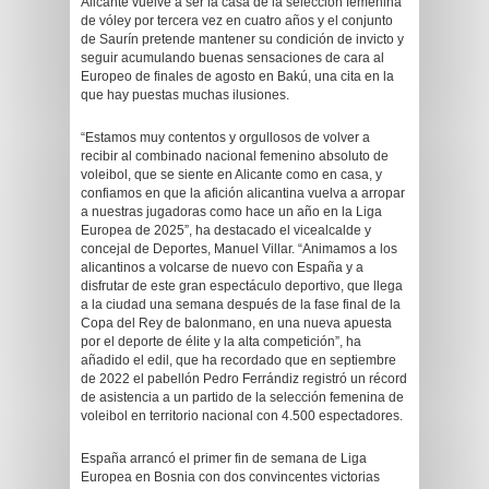
Alicante vuelve a ser la casa de la selección femenina
de vóley por tercera vez en cuatro años y el conjunto
de Saurín pretende mantener su condición de invicto y
seguir acumulando buenas sensaciones de cara al
Europeo de finales de agosto en Bakú, una cita en la
que hay puestas muchas ilusiones.
“Estamos muy contentos y orgullosos de volver a
recibir al combinado nacional femenino absoluto de
voleibol, que se siente en Alicante como en casa, y
confiamos en que la afición alicantina vuelva a arropar
a nuestras jugadoras como hace un año en la Liga
Europea de 2025”, ha destacado el vicealcalde y
concejal de Deportes, Manuel Villar. “Animamos a los
alicantinos a volcarse de nuevo con España y a
disfrutar de este gran espectáculo deportivo, que llega
a la ciudad una semana después de la fase final de la
Copa del Rey de balonmano, en una nueva apuesta
por el deporte de élite y la alta competición”, ha
añadido el edil, que ha recordado que en septiembre
de 2022 el pabellón Pedro Ferrándiz registró un récord
de asistencia a un partido de la selección femenina de
voleibol en territorio nacional con 4.500 espectadores.
España arrancó el primer fin de semana de Liga
Europea en Bosnia con dos convincentes victorias