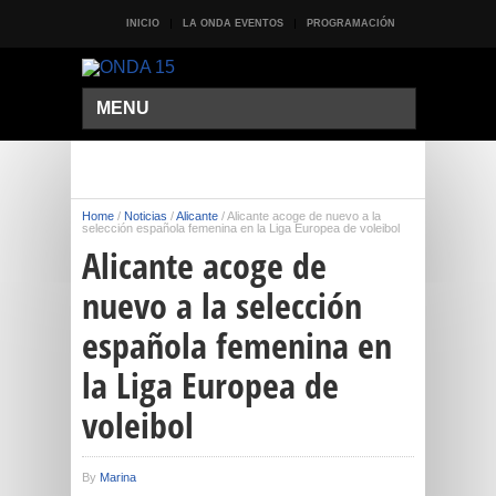
INICIO
LA ONDA EVENTOS
PROGRAMACIÓN
MENU
Home
/
Noticias
/
Alicante
/
Alicante acoge de nuevo a la
selección española femenina en la Liga Europea de voleibol
Alicante acoge de
nuevo a la selección
española femenina en
la Liga Europea de
voleibol
By
Marina