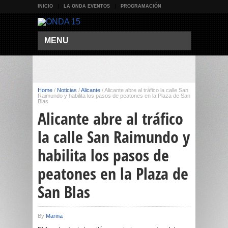
INICIO
LA ONDA EVENTOS
PROGRAMACIÓN
MENU
Home
/
Noticias
/
Alicante
/
Alicante abre al tráfico la calle San
Raimundo y habilita los pasos de peatones en la Plaza de San
Blas
Alicante abre al tráfico
la calle San Raimundo y
habilita los pasos de
peatones en la Plaza de
San Blas
By
Marina