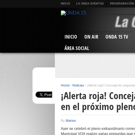
INICIO
LA ONDA EVENTOS
PROGRAMACIÓN
INICIO
ON AIR
ONDA 15 TV
ÁREA SOCIAL
Home
/
Noticias
/
¡Alerta roja! Concejal de segurid
¡Alerta roja! Conce
en el próximo plen
By
Marina
Ayer se celebró el pleno extraordinario corr
Municipal VOX realizo varias preguntas que no