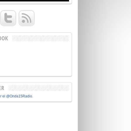
OOK
ER
or el @Onda15Radio.