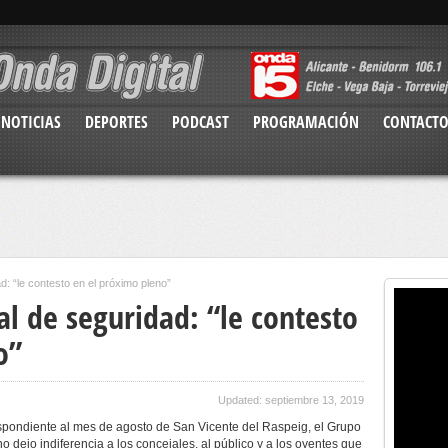
NOTICIAS
DEPORTES
PODCAST
PROGRAMACIÓN
CONTACT
ad: “le contesto en el próximo pleno”
jal de seguridad: “le contesto
o”
Updated: septiembre 13, 2019
espondiente al mes de agosto de San Vicente del Raspeig, el Grupo
 dejo indiferencia a los concejales, al público y a los oyentes que