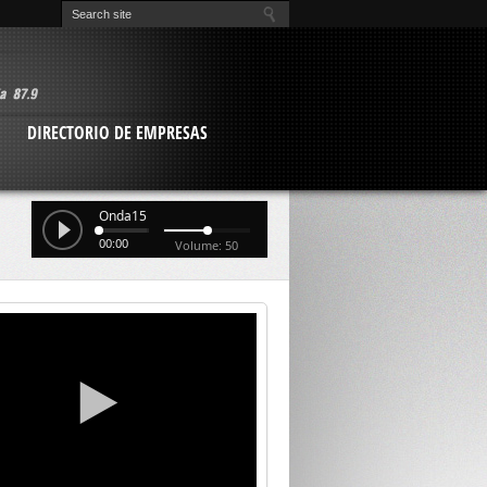
O
DIRECTORIO DE EMPRESAS
Onda15
00:00
Volume: 50