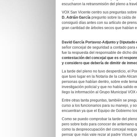
escucharon la retransmisión del pleno a trav
VOX San Vicente centro sus preguntas sobre 
D. Adrián García
pregunto sobre la caída de 
consiguió días antes con su artículo de pren
gran cantidad de árboles secos que habían e
David García Portavoz-Adjunto y Diputado 
señor concejal de seguridad a contado para e
fue la respuesta del responsable de dicho dis
contestación del concejal que es el respon
y considero que debería de dimitir de inmed
La tarde del pleno no tuvo desperdicio, el Po
que tuvo lugar en la Notaria de la calle Alic
personas que habían dentro, sobre este tema
investigación policial y que no había salido
llego la información al Grupo Municipal VOX 
Entre otras tanta preguntas, también se pregu
curso a los funcionarios para su manejo, y s
encuentran ya que el Equipo de Gobierno los
Como se puedo comprobar la tarde del plenos
pero sobre todo para conocer de antemano q
como la despreocupación del concejal respons
pensar que más vale rezar al padre Vicent, 