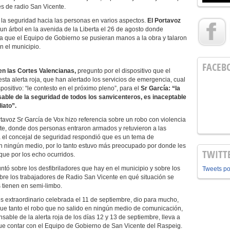
és de radio San Vicente.
la seguridad hacia las personas en varios aspectos.
El Portavoz
un árbol en la avenida de la Liberta el 26 de agosto donde
sa que el Equipo de Gobierno se pusieran manos a la obra y talaron
n el municipio.
FACEB
en las Cortes Valencianas,
pregunto por el dispositivo que el
sta alerta roja, que han alertado los servicios de emergencia, cual
positivo: “le contesto en el próximo pleno”, para el
Sr García: “la
sable de la seguridad de todos los sanvicenteros, es inaceptable
iato”.
rtavoz Sr García de Vox hizo referencia sobre un robo con violencia
ante, donde dos personas entraron armados y retuvieron a las
 el concejal de seguridad respondió que es un tema de
 en ningún medio, por lo tanto estuvo más preocupado por donde les
TWITT
que por los echo ocurridos.
ntó sobre los desfibriladores que hay en el municipio y sobre los
Tweets p
obre los trabajadores de Radio San Vicente en qué situación se
 tienen en semi-limbo.
 extraordinario celebrada el 11 de septiembre, dio para mucho,
ue tanto el robo que no salido en ningún medio de comunicación,
able de la alerta roja de los días 12 y 13 de septiembre, lleva a
que contar con el Equipo de Gobierno de San Vicente del Raspeig.