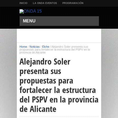
INICIO
LA ONDA EVENTOS
PROGRAMACIÓN
MENU
Home
/
Noticias
/
Elche
/
Alejandro Soler presenta sus
propuestas para fortalecer la estructura del PSPV en la
provincia de Alicante
Alejandro Soler
presenta sus
propuestas para
fortalecer la estructura
del PSPV en la provincia
de Alicante