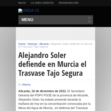
INICIO
LA ONDA EVENTOS
PROGRAMACIÓN
MENU
Home
/
Noticias
/
Alicante
/
Alejandro Soler defiende en Murcia
el Trasvase Tajo Segura
Alejandro Soler
defiende en Murcia el
Trasvase Tajo Segura
By
Marina
Alicante, 16 de diciembre de 2022.
El Secretario
General del PSPV PSOE de la provincia de Alicante,
Alejandro Soler, ha estado presente durante la
mañana de hoy en la concentración convocada por la
Mesa del Agua de Murcia, en defensa del Trasvase