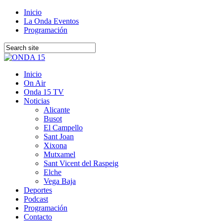
Inicio
La Onda Eventos
Programación
Inicio
On Air
Onda 15 TV
Noticias
Alicante
Busot
El Campello
Sant Joan
Xixona
Mutxamel
Sant Vicent del Raspeig
Elche
Vega Baja
Deportes
Podcast
Programación
Contacto