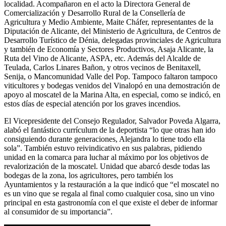
localidad. Acompañaron en el acto la Directora General de
Comercialización y Desarrollo Rural de la Consellería de
Agricultura y Medio Ambiente, Maite Cháfer, representantes de la
Diputación de Alicante, del Ministerio de Agricultura, de Centros de
Desarrollo Turístico de Dénia, delegadas provinciales de Agricultura
y también de Economía y Sectores Productivos, Asaja Alicante, la
Ruta del Vino de Alicante, ASPA, etc. Además del Alcalde de
Teulada, Carlos Linares Bañon, y otros vecinos de Benitaxell,
Senija, o Mancomunidad Valle del Pop. Tampoco faltaron tampoco
viticultores y bodegas venidos del Vinalopó en una demostración de
apoyo al moscatel de la Marina Alta, en especial, como se indicó, en
estos días de especial atención por los graves incendios.
El Vicepresidente del Consejo Regulador, Salvador Poveda Algarra,
alabó el fantástico currículum de la deportista “lo que otras han ido
consiguiendo durante generaciones, Alejandra lo tiene todo ella
sola”. También estuvo reivindicativo en sus palabras, pidiendo
unidad en la comarca para luchar al máximo por los objetivos de
revalorización de la moscatel. Unidad que abarcó desde todas las
bodegas de la zona, los agricultores, pero también los
Ayuntamientos y la restauración a la que indicó que “el moscatel no
es un vino que se regala al final como cualquier cosa, sino un vino
principal en esta gastronomía con el que existe el deber de informar
al consumidor de su importancia”.