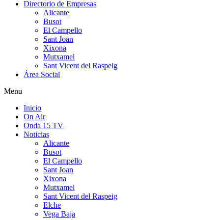
Directorio de Empresas
Alicante
Busot
El Campello
Sant Joan
Xixona
Mutxamel
Sant Vicent del Raspeig
Área Social
Menu
Inicio
On Air
Onda 15 TV
Noticias
Alicante
Busot
El Campello
Sant Joan
Xixona
Mutxamel
Sant Vicent del Raspeig
Elche
Vega Baja