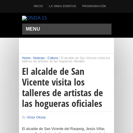
INICIO
LA ONDA EVENTOS
PROGRAMACIÓN
MENU
Home
/
Noticias
/
Cultura
/
El alcalde de San Vicente visita los
talleres de artistas de las hogueras oficiales
El alcalde de San
Vicente visita los
talleres de artistas de
las hogueras oficiales
By
Víctor Olcina
El alcalde de San Vicente del Raspeig, Jesús Villar,