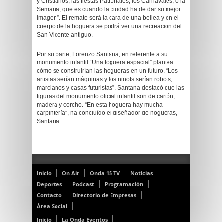
y Cristianos, las fiestas Patronales, los Carnavales, o la
Semana, que es cuando la ciudad ha de dar su mejor
imagen”. El remate será la cara de una bellea y en el
cuerpo de la hoguera se podrá ver una recreación del
San Vicente antiguo.
Por su parte, Lorenzo Santana, en referente a su
monumento infantil “Una foguera espacial” plantea
cómo se construirían las hogueras en un futuro. “Los
artistas serían máquinas y los ninots serían robots,
marcianos y casas futuristas”. Santana destacó que las
figuras del monumento oficial infantil son de cartón,
madera y corcho. “En esta hoguera hay mucha
carpintería”, ha concluído el diseñador de hogueras,
Santana.
Inicio
On Air
Onda 15 TV
Noticias
Deportes
Podcast
Programación
Contacto
Directorio de Empresas
Área Social
Inicio
La Onda Eventos