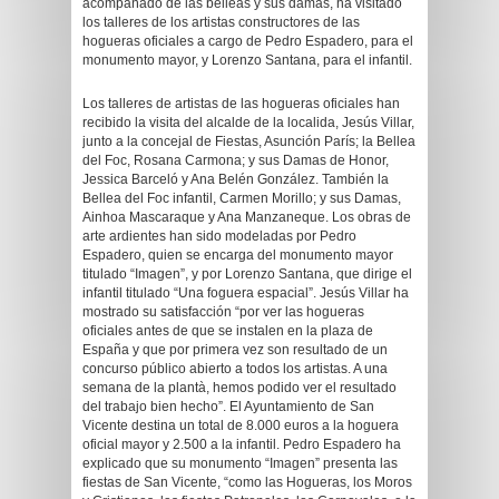
acompañado de las belleas y sus damas, ha visitado
los talleres de los artistas constructores de las
hogueras oficiales a cargo de Pedro Espadero, para el
monumento mayor, y Lorenzo Santana, para el infantil.
Los talleres de artistas de las hogueras oficiales han
recibido la visita del alcalde de la localida, Jesús Villar,
junto a la concejal de Fiestas, Asunción París; la Bellea
del Foc, Rosana Carmona; y sus Damas de Honor,
Jessica Barceló y Ana Belén González. También la
Bellea del Foc infantil, Carmen Morillo; y sus Damas,
Ainhoa Mascaraque y Ana Manzaneque. Los obras de
arte ardientes han sido modeladas por Pedro
Espadero, quien se encarga del monumento mayor
titulado “Imagen”, y por Lorenzo Santana, que dirige el
infantil titulado “Una foguera espacial”. Jesús Villar ha
mostrado su satisfacción “por ver las hogueras
oficiales antes de que se instalen en la plaza de
España y que por primera vez son resultado de un
concurso público abierto a todos los artistas. A una
semana de la plantà, hemos podido ver el resultado
del trabajo bien hecho”. El Ayuntamiento de San
Vicente destina un total de 8.000 euros a la hoguera
oficial mayor y 2.500 a la infantil. Pedro Espadero ha
explicado que su monumento “Imagen” presenta las
fiestas de San Vicente, “como las Hogueras, los Moros